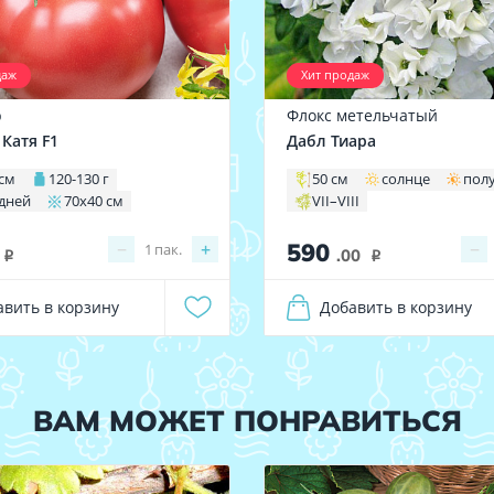
даж
Хит продаж
р
Флокс метельчатый
 Катя F1
Дабл Тиара
 см
120-130 г
50 см
солнце
пол
 дней
70х40 см
VII–VIII
590
−
+
−
1
пак.
.00
i
i
авить в корзину
Добавить в корзину
ВАМ МОЖЕТ ПОНРАВИТЬСЯ