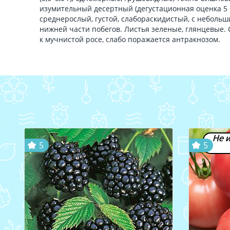
изумительный десертный (дегустационная оценка 5 б
среднерослый, густой, слабораскидистый, с небол
нижней части побегов. Листья зеленые, глянцевые.
к мучнистой росе, слабо поражается антракнозом.
Не 
5
5