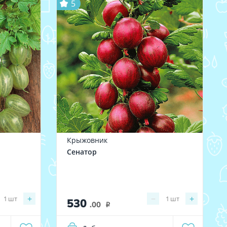
5
Крыжовник
Сенатор
+
−
+
1
шт
1
шт
530
.00
i