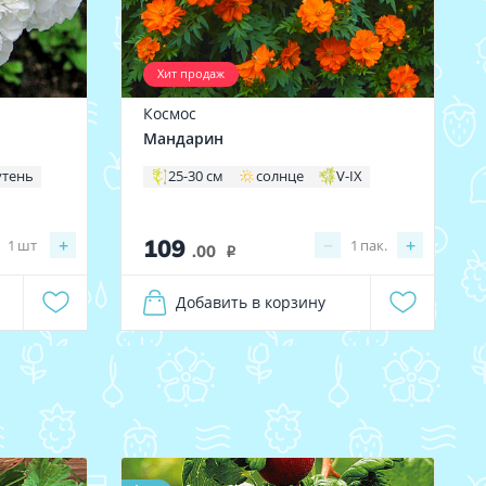
Хит продаж
Космос
Мандарин
утень
25-30 см
солнце
V-IX
109
+
−
+
1
шт
1
пак.
.00
i
Добавить в корзину