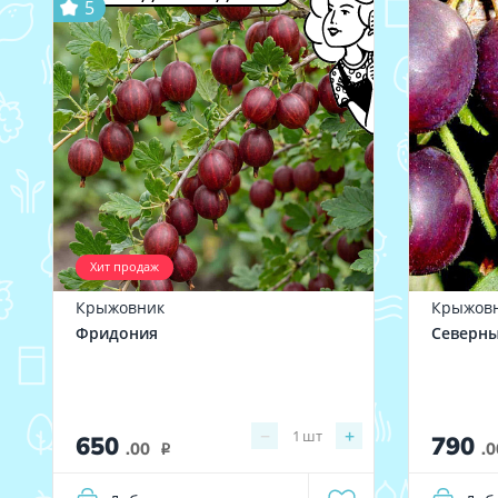
5
Хит продаж
Крыжовник
Крыжов
Фридония
Северны
−
+
1
шт
650
790
.00
.0
i