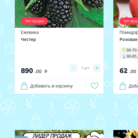
Хит продаж
Хит про
Ежевика
Помидо
Честер
Розовая
60-70
80-85
−
+
1
шт
890
62
.00
.00
i
Добавить в корзину
Доб
ЛИДЕР ПРОДАЖ