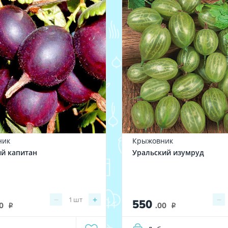
ник
Крыжовник
й капитан
Уральский изумруд
−
+
−
1
шт
550
0
.00
i
i