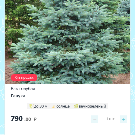
Хит продаж
Ель голубая
Глаука
до 30 м
солнце
вечнозеленый
790
−
+
1
шт
.00
i