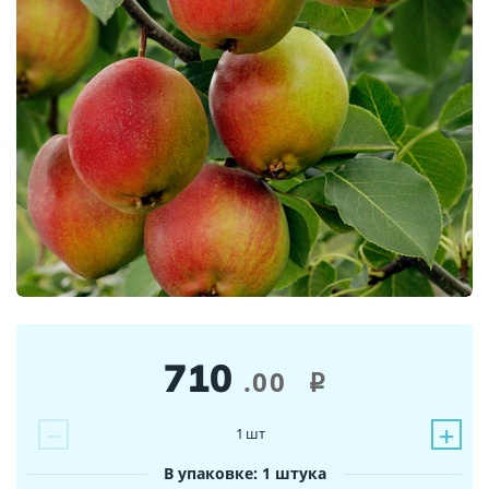
710
.00
i
−
+
1
шт
В упаковке: 1 штука