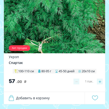
Хит продаж
Укроп
Спартак
100-110 см
80-95 г
45-50 дней
20х10 см
57
−
+
1
пак.
.00
i
Добавить в корзину