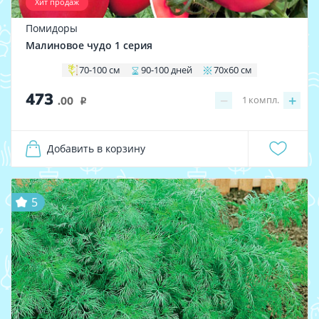
Хит продаж
Помидоры
Малиновое чудо 1 серия
70-100 см
90-100 дней
70х60 см
473
−
+
1
компл.
.00
i
Добавить в корзину
5