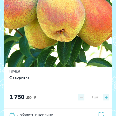
Груша
Фаворитка
1 750
−
+
1
шт
.00
i
Добавить в корзину