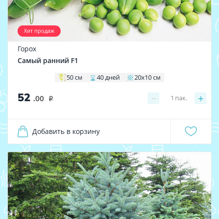
Хит продаж
Горох
Самый ранний F1
50 см
40 дней
20х10 см
52
−
+
1
пак.
.00
i
Добавить в корзину