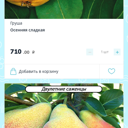
Груша
Осенняя сладкая
710
−
+
1
шт
.00
i
Добавить в корзину
Двулетние саженцы