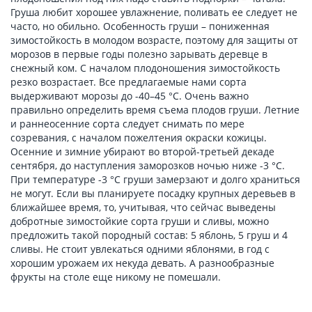
Груша любит хорошее увлажнение, поливать ее следует не
часто, но обильно. Особенность груши – пониженная
зимостойкость в молодом возрасте, поэтому для защиты от
морозов в первые годы полезно зарывать деревце в
снежный ком. С началом плодоношения зимостойкость
резко возрастает. Все предлагаемые нами сорта
выдерживают морозы до -40–45 °C. Очень важно
правильно определить время съема плодов груши. Летние
и раннеосенние сорта следует снимать по мере
созревания, с началом пожелтения окраски кожицы.
Осенние и зимние убирают во второй-третьей декаде
сентября, до наступления заморозков ночью ниже -3 °С.
При температуре -3 °С груши замерзают и долго храниться
не могут. Если вы планируете посадку крупных деревьев в
ближайшее время, то, учитывая, что сейчас выведены
добротные зимостойкие сорта груши и сливы, можно
предложить такой породный состав: 5 яблонь, 5 груш и 4
сливы. Не стоит увлекаться одними яблонями, в год с
хорошим урожаем их некуда девать. А разнообразные
фрукты на столе еще никому не помешали.