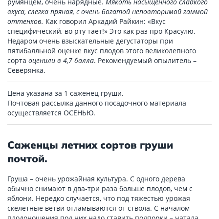
румянцем, очень нарядные.
Мякоть насыщенного сладкого
вкуса, слегка пряная, с очень богатой неповторимой гаммой
оттенков.
Как говорил Аркадий Райкин: «Вкус
специфический, во рту тает!» Это как раз про Красулю.
Недаром очень взыскательные дегустаторы при
пятибалльной оценке вкус плодов этого великолепного
сорта
оценили в 4,7 балла
. Рекомендуемый опылитель –
Северянка.
Цена указана за 1 саженец груши.
Почтовая рассылка данного посадочного материала
осуществляется ОСЕНЬЮ.
Саженцы летних сортов груши
почтой.
Груша – очень урожайная культура. С одного дерева
обычно снимают в два-три раза больше плодов, чем с
яблони. Нередко случается, что под тяжестью урожая
скелетные ветви отламываются от ствола. С началом
плодоношения под них надо ставить подпорки – чатала.