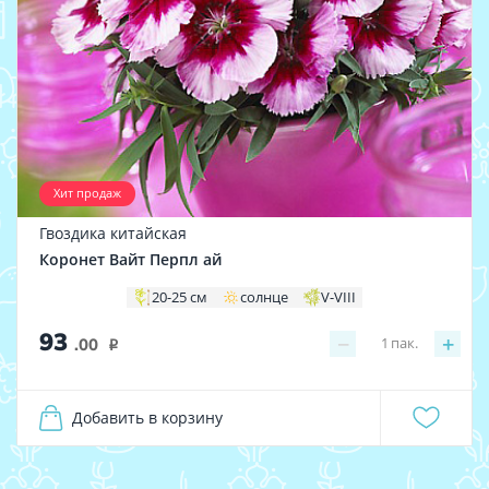
Хит продаж
Гвоздика китайская
Коронет Вайт Перпл ай
20-25 см
солнце
V-VIII
93
−
+
1
пак.
.00
i
Добавить в корзину