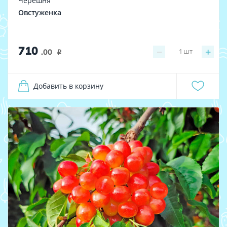
Черешня
Овстуженка
710
−
+
1
шт
.00
i
Добавить в корзину