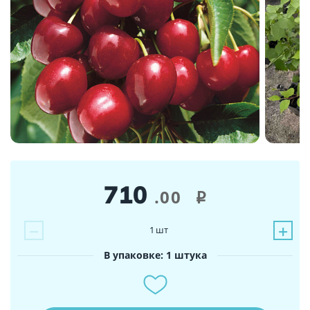
710
.00
i
−
+
1
шт
В упаковке: 1 штука