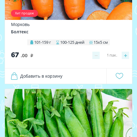
Хит продаж
Морковь
Болтекс
101-159 г
100-125 дней
15х5 см
67
−
+
1
пак.
.00
i
Добавить в корзину