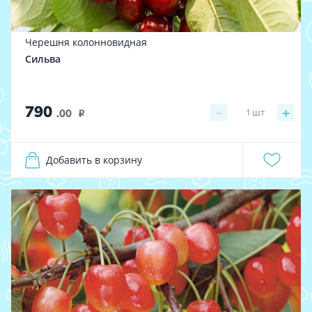
Черешня колонновидная
Сильва
790
−
+
1
шт
.00
i
Добавить в корзину