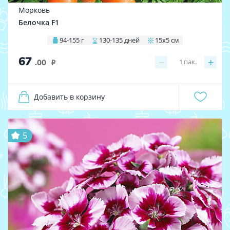
Морковь
Белочка F1
94-155 г
130-135 дней
15х5 см
67
−
+
1
пак.
.00
i
Добавить в корзину
5