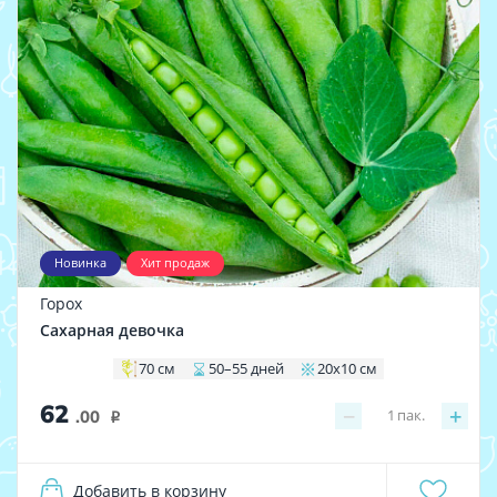
Новинка
Хит продаж
Горох
Сахарная девочка
70 см
50–55 дней
20х10 см
62
−
+
1
пак.
.00
i
Добавить в корзину