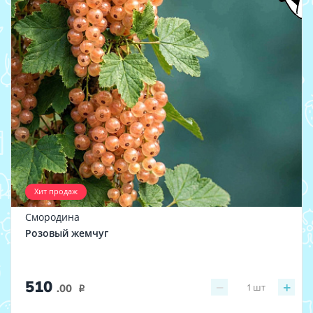
Хит продаж
Смородина
Розовый жемчуг
510
−
+
1
шт
.00
i