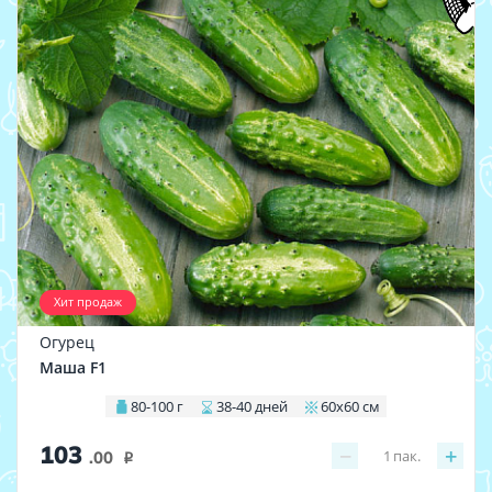
Хит продаж
Огурец
Маша F1
80-100 г
38-40 дней
60х60 см
103
−
+
1
пак.
.00
i