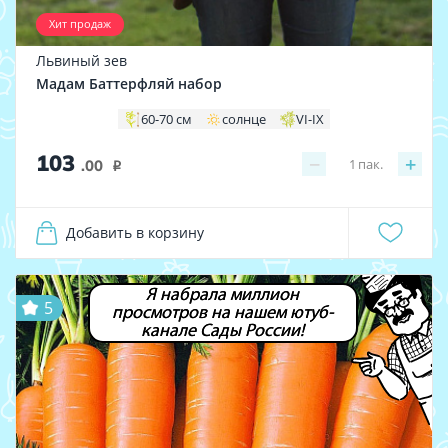
Хит продаж
Львиный зев
Мадам Баттерфляй набор
60-70 см
солнце
VI-IX
103
−
+
1
пак.
.00
i
Добавить в корзину
Я набрала миллион
5
просмотров на нашем ютуб-
канале Сады России!