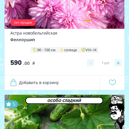
Хит продаж
Астра новобельгийская
Феллоушип
90 - 100 см
солнце
VIII–IX
590
−
+
1
шт
.00
i
Добавить в корзину
особо сладкий
5