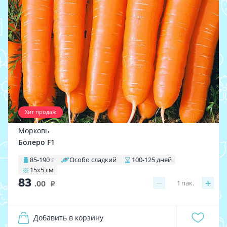
Хит продаж
Морковь
Болеро F1
85-190 г
Особо сладкий
100-125 дней
15х5 см
83
−
+
1
пак.
.00
i
Добавить в корзину