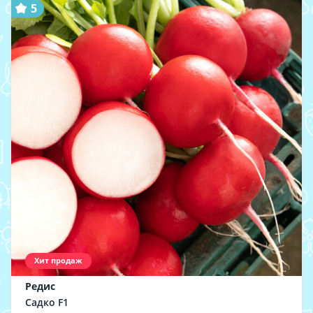
5
Хит продаж
Редис
Садко F1