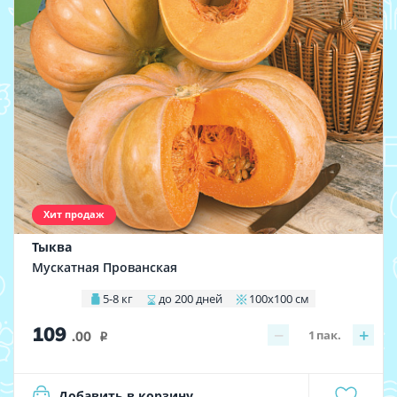
Хит продаж
Тыква
Мускатная Прованская
5-8 кг
до 200 дней
100х100 см
109
−
+
1
пак.
.00
i
Добавить в корзину