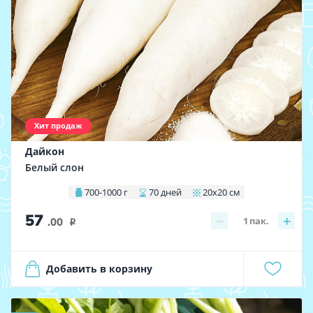
Хит продаж
Дайкон
Белый слон
700-1000 г
70 дней
20х20 см
57
−
+
1
пак.
.00
i
Добавить в корзину