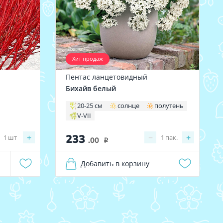
Хит продаж
Пентас ланцетовидный
Бихайв белый
20-25 см
солнце
полутень
V-VII
233
+
−
+
1
шт
1
пак.
.00
i
Добавить в корзину