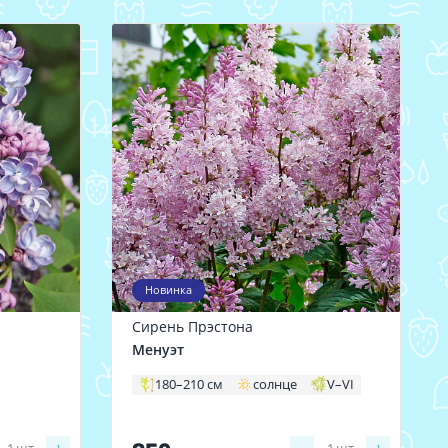
Новинка
Сирень Прэстона
Менуэт
180–210 см
солнце
V–VI
1
шт
1
шт