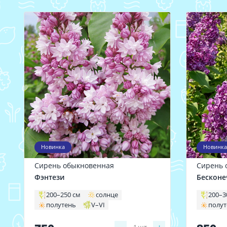
Новинка
Новинка
Сирень обыкновенная
Сирень 
Фэнтези
Бесконе
200–250 см
солнце
200–3
полутень
V–VI
полу
1
шт