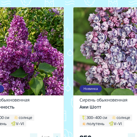
Новинка
обыкновенная
Сирень обыкновенная
чность
Ами Шотт
00 см
солнце
300–400 см
солнце
тень
V–VI
полутень
V–VI
1
шт