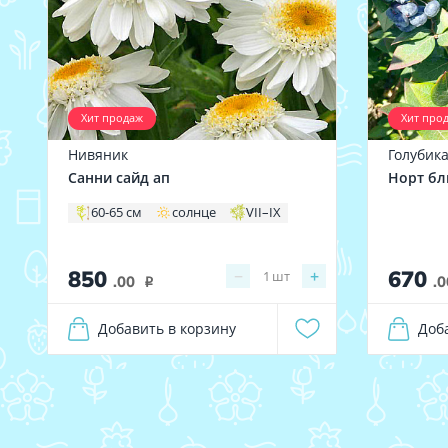
Хит продаж
Хит про
Нивяник
Голубик
Санни сайд ап
Норт б
60-65 см
солнце
VII–IX
850
670
−
+
1
шт
.00
.0
i
Добавить в корзину
Доб