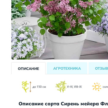
АГРОТЕХНИКА
ОТЗЫ
ОПИСАНИЕ
до 150 см
V–VI, VIII–IX
сол
Описание сорта Сирень мейера Ф