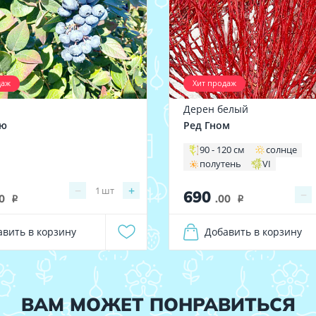
даж
Хит продаж
а
Дерен белый
лю
Ред Гном
90 - 120 см
солнце
полутень
VI
−
+
1
шт
690
−
0
.00
i
i
авить в корзину
Добавить в корзину
ВАМ МОЖЕТ ПОНРАВИТЬСЯ