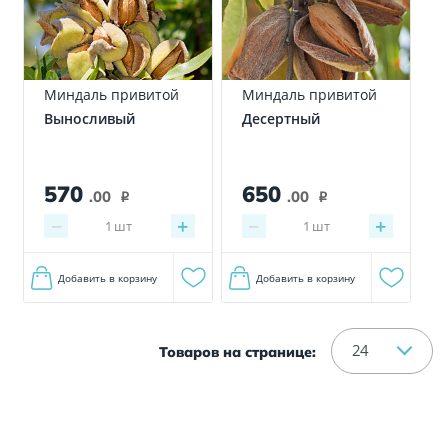
Миндаль привитой
Миндаль привитой
Выносливый
Десертный
570
650
.00
.00
i
i
−
+
−
+
1
шт
1
шт
Добавить в корзину
Добавить в корзину
24
Товаров на странице: