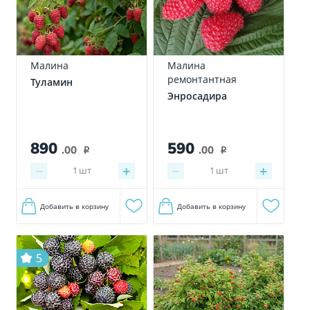
Малина
Малина
ремонтантная
Туламин
Энросадира
890
590
.00
.00
i
i
−
+
−
+
1
шт
1
шт
Добавить в корзину
Добавить в корзину
5