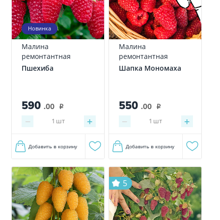
Новинка
Малина
Малина
ремонтантная
ремонтантная
Пшехиба
Шапка Мономаха
590
550
.00
.00
i
i
−
+
−
+
1
шт
1
шт
Добавить в корзину
Добавить в корзину
5