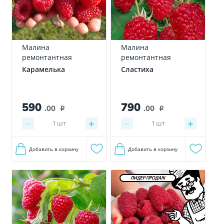
Малина
Малина
ремонтантная
ремонтантная
Карамелька
Сластиха
590
790
.00
.00
i
i
−
+
−
+
1
шт
1
шт
Добавить в корзину
Добавить в корзину
ЛИДЕР ПРОДАЖ