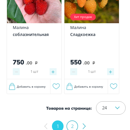
Хит продаж
Малина
Малина
соблазнительная
Сладкоежка
750
550
.00
.00
i
i
−
+
−
+
1
шт
1
шт
Добавить в корзину
Добавить в корзину
24
Товаров на странице:
1
2