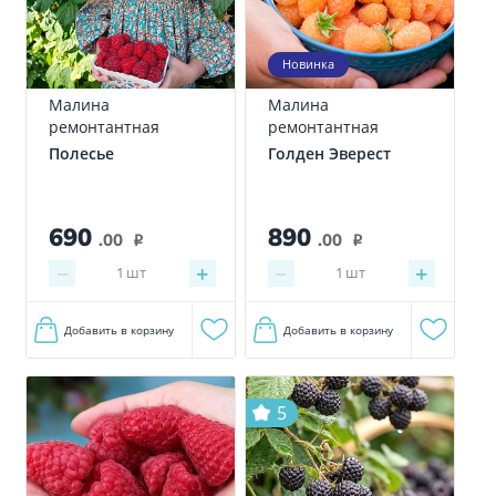
Новинка
Малина
Малина
ремонтантная
ремонтантная
Полесье
Голден Эверест
690
890
.00
.00
i
i
−
+
−
+
1
шт
1
шт
Добавить в корзину
Добавить в корзину
5