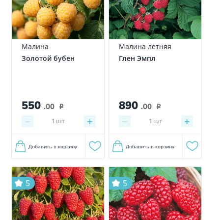
Малина
Малина летняя
Золотой бубен
Глен Эмпл
550
890
.00
.00
i
i
−
+
−
+
1
шт
1
шт
Добавить в корзину
Добавить в корзину
5
5