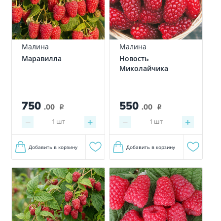
Малина
Малина
Маравилла
Новость
Миколайчика
750
550
.00
.00
i
i
−
+
−
+
1
шт
1
шт
Добавить в корзину
Добавить в корзину