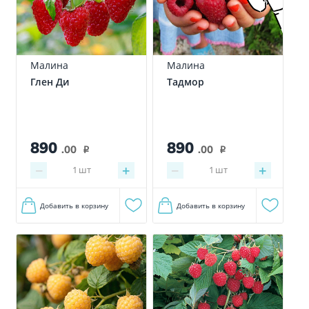
Малина
Малина
Глен Ди
Тадмор
890
890
.00
.00
i
i
−
+
−
+
1
шт
1
шт
Добавить в корзину
Добавить в корзину