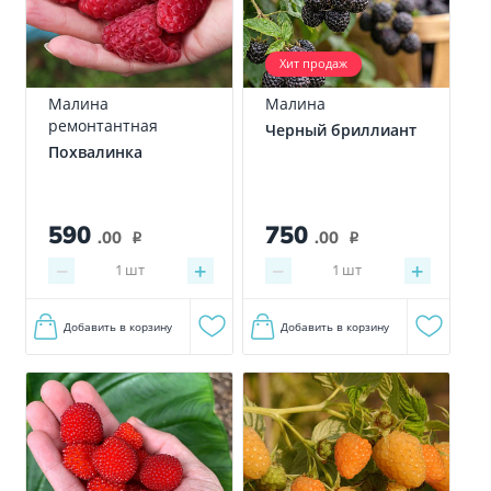
Хит продаж
Малина
Малина
ремонтантная
Черный бриллиант
Похвалинка
590
750
.00
.00
i
i
−
+
−
+
1
шт
1
шт
Добавить в корзину
Добавить в корзину