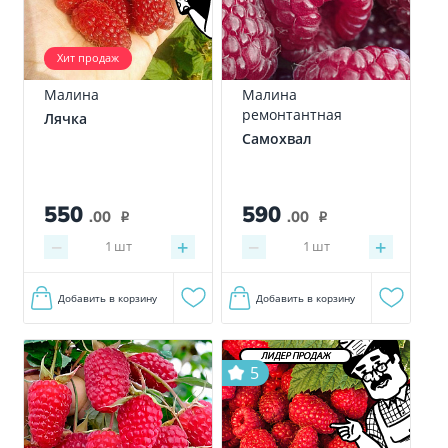
Хит продаж
Малина
Малина
ремонтантная
Лячка
Самохвал
550
590
.00
.00
i
i
−
+
−
+
1
шт
1
шт
Добавить в корзину
Добавить в корзину
ЛИДЕР ПРОДАЖ
5