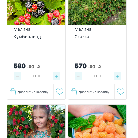
Малина
Малина
Кумберленд
Сказка
580
570
.00
.00
i
i
−
+
−
+
1
шт
1
шт
Добавить в корзину
Добавить в корзину