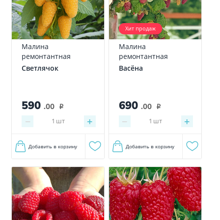
Хит продаж
Малина
Малина
ремонтантная
ремонтантная
Светлячок
Васёна
590
690
.00
.00
i
i
−
+
−
+
1
шт
1
шт
Добавить в корзину
Добавить в корзину