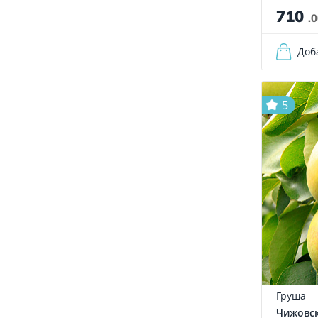
710
.
Доб
5
Груша
Чижовс