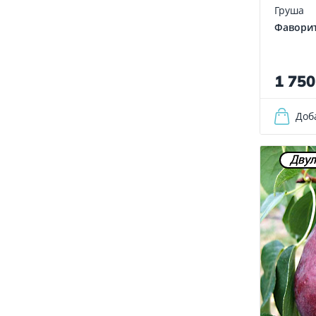
Груша
Фавори
1 75
Доб
Двул