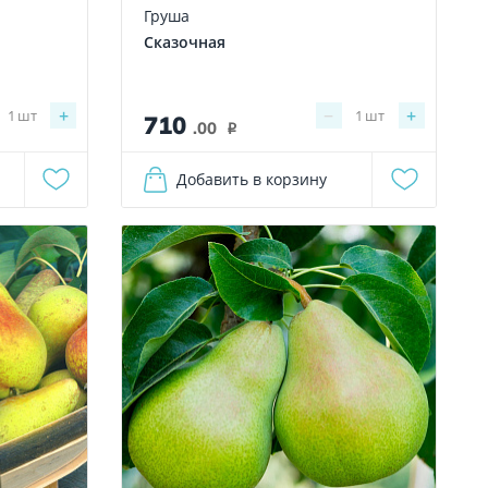
Груша
Сказочная
+
−
+
1
шт
1
шт
710
.00
i
Добавить в корзину