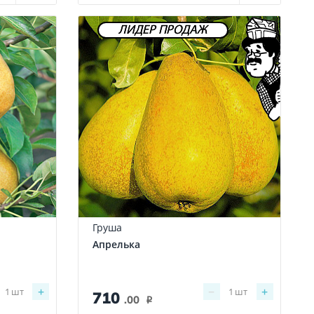
ЛИДЕР ПРОДАЖ
Груша
Апрелька
+
−
+
1
шт
1
шт
710
.00
i