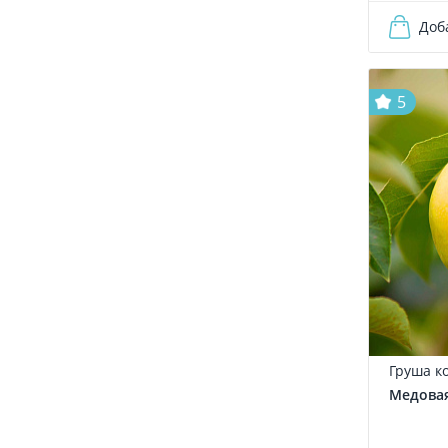
Доб
5
Груша к
Медова