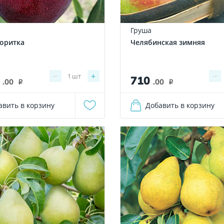
Груша
оритка
Челябинская зимняя
−
+
−
1
шт
0
710
.00
.00
i
i
авить в корзину
Добавить в корзину