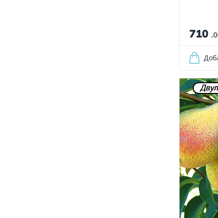
710
.
Доб
Двул