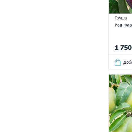
Груша
Ред Фав
1 75
Доб