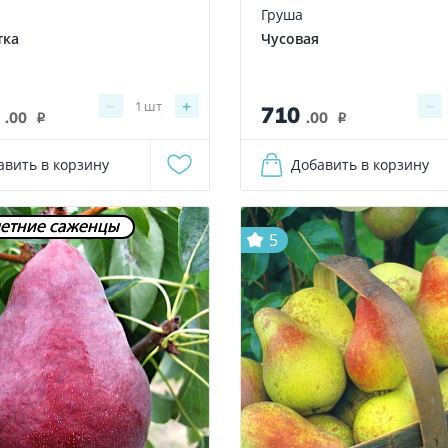
Груша
тка
Чусовая
−
+
−
1
шт
0
710
.00
.00
i
i
авить в корзину
Добавить в корзину
етние саженцы
5