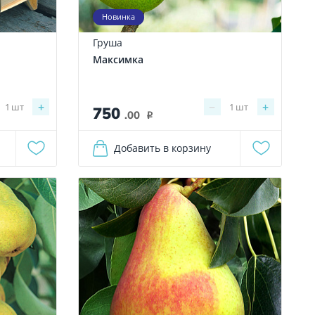
Новинка
Груша
Максимка
+
−
+
1
шт
1
шт
750
.00
i
Добавить в корзину