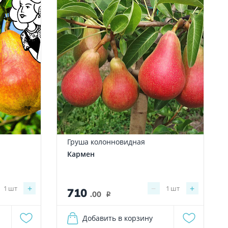
Груша колонновидная
Кармен
+
−
+
1
шт
1
шт
710
.00
i
Добавить в корзину