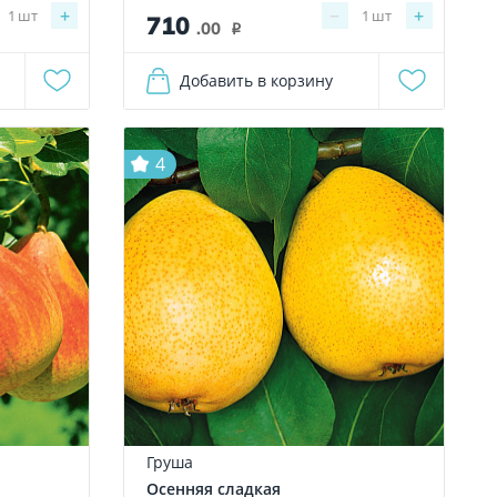
+
−
+
1
шт
1
шт
710
.00
i
Добавить в корзину
4
Груша
Осенняя сладкая