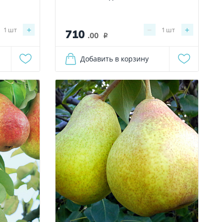
+
−
+
1
шт
1
шт
710
.00
i
Добавить в корзину