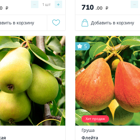
−
+
−
1
шт
710
00
.00
i
i
авить в корзину
Добавить в корзину
5
Хит продаж
Груша
кая
Флейта