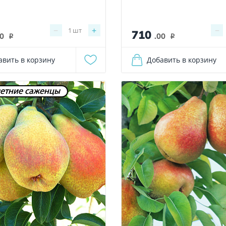
−
+
−
1
шт
710
00
.00
i
i
авить в корзину
Добавить в корзину
етние саженцы