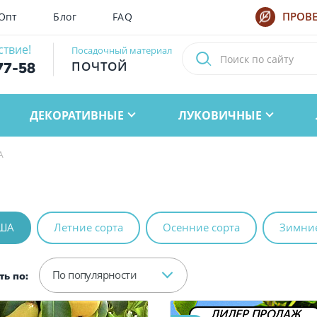
Опт
Блог
FAQ
ПРОВЕ
ствие!
Посадочный материал
ПОЧТОЙ
77-58
ДЕКОРАТИВНЫЕ
ЛУКОВИЧНЫЕ
А
УША
Летние сорта
Осенние сорта
Зимние
По популярности
ь по:
ЛИДЕР ПРОДАЖ