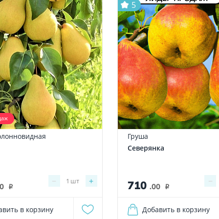
5
даж
олонновидная
Груша
Северянка
−
+
−
1
шт
710
00
.00
i
i
авить в корзину
Добавить в корзину