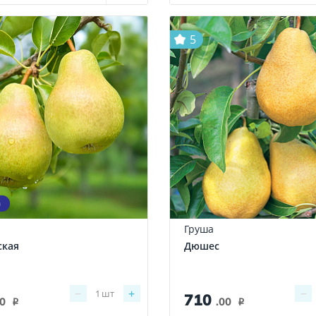
5
а
Груша
ская
Дюшес
−
+
−
1
шт
710
00
.00
i
i