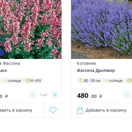
а
к Фассена
Котовник
даск
Фассена Дропмор
солнце
VI–VIII
40 - 50 см
солнце
480
−
+
−
1
шт
00
.00
i
i
авить в корзину
Добавить в корзину