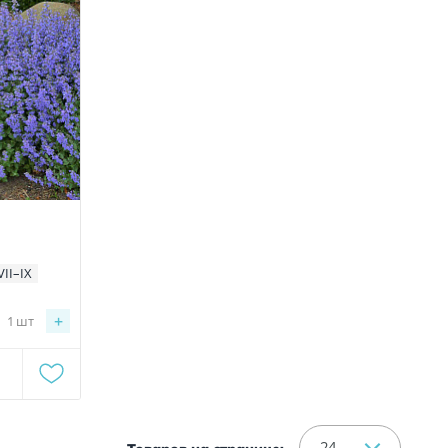
VII–IX
+
1
шт
24