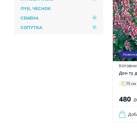
ЛУК, ЧЕСНОК
СЕМЕНА
СОПУТКА
Новинк
Котовни
Дон ту 
75 см
480
.
Доб