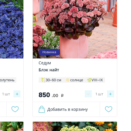
Новинка
Седум
Блэк найт
олутень
30–60 см
солнце
VIII–IX
850
+
−
+
1
шт
1
шт
.00
i
Добавить в корзину