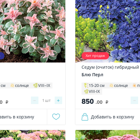
а
Хит продаж
Седум (очиток) гибридный
Блю Перл
 см
солнце
VIII–IX
15-20 см
солнце
п
VIII-IX
850
−
+
−
1
шт
00
.00
i
i
авить в корзину
Добавить в корзину