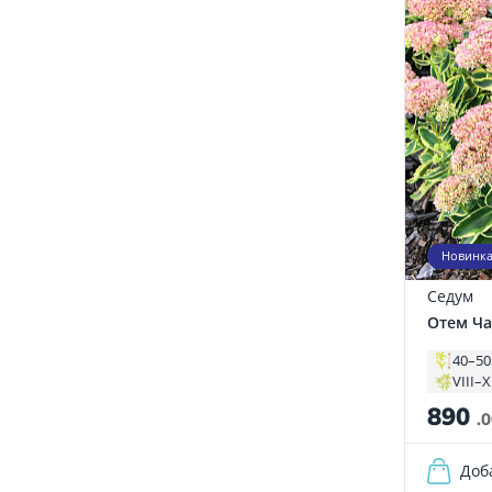
Новинк
Седум
Отем Ч
40–50
VIII–X
890
.
Доб