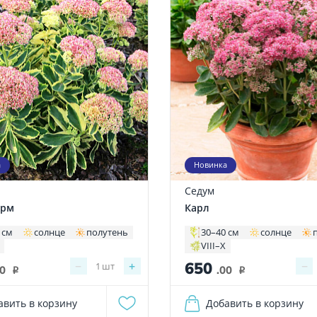
а
Новинка
Седум
арм
Карл
 см
солнце
полутень
30–40 см
солнце
VIII–X
650
−
+
−
1
шт
00
.00
i
i
авить в корзину
Добавить в корзину