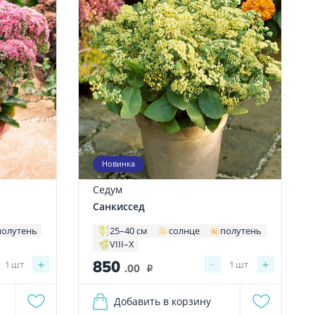
Новинка
Седум
Санкиссед
полутень
25–40 см
солнце
полутень
VIII–X
850
+
−
+
1
шт
1
шт
.00
i
Добавить в корзину