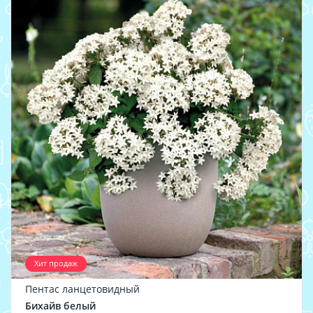
Хит продаж
Пентас ланцетовидный
Бихайв белый