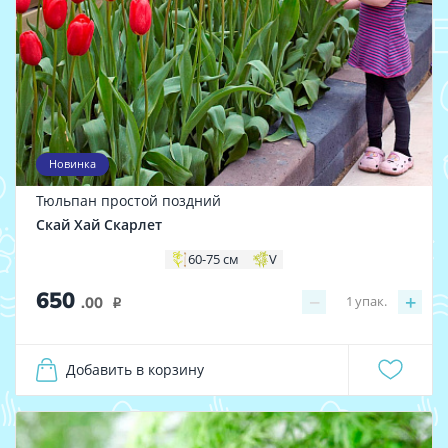
Новинка
Тюльпан простой поздний
Скай Хай Скарлет
60-75 см
V
650
−
+
1
упак.
.00
i
Добавить в корзину