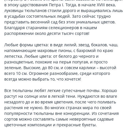
в эпоху царствования Петра I. Тогда, в начале XVIII века,
луковицы тюльпанов стоили дорого и выращивались лишь
в усадьбах состоятельных людей. Зато сейчас трудно
представить весенний сад без этих уникальных цветов.
Благодаря стараниям селекционеров в нашем
распоряжении около десяти тысяч сортов!
Любые формы цветка: в виде лилий, звезд, бокалов, чаш,
напоминающие махровые пионы, с бахромой по краю
лепестка. Любые цвета: от белого до черного и
разноцветные, похожие на перья попугая, и просто
зеленые. Высокие, до 80 см, и совсем карлики – высотой
всего 10 см. Огромное разнообразие, среди которого
всегда можно выбрать то, что хочется!
Все тюльпаны любят легкие супесчаные почвы. Хорошо
растут на солнце или в легкой тени. Нуждаются во влаге
незадолго до и во время цветения, после чего поливать
растения не нужно. Во многих странах мира по своей
популярности тюльпаны вне конкуренции. Из сочетания
сортов можно составлять самые невероятные садовые
цветочные композиции и прекрасные букеты.