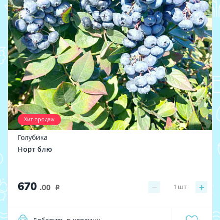
Хит продаж
Голубика
Норт блю
670
−
+
1
шт
.00
i