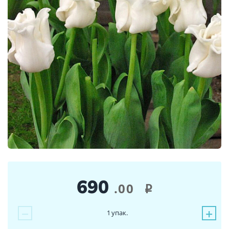
690
.00
i
−
+
1
упак.