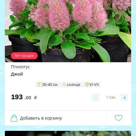
Хит продаж
Птилотус
Джой
30-40 см
солнце
VI-VII
193
−
+
1
пак.
.00
i
Добавить в корзину