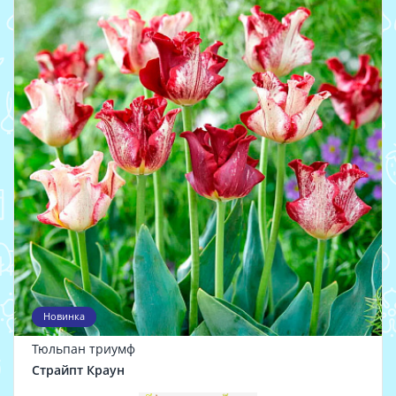
Новинка
Тюльпан триумф
Страйпт Краун