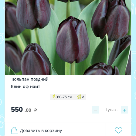
Тюльпан поздний
Квин оф найт
60-75 см
V
550
−
+
1
упак.
.00
i
Добавить в корзину