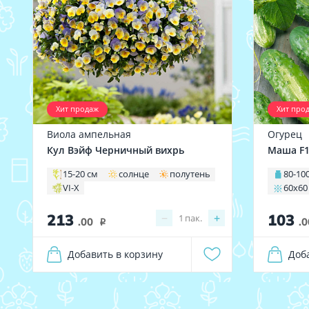
Хит продаж
Хит про
Виола ампельная
Огурец
Кул Вэйф Черничный вихрь
Маша F
15-20 см
солнце
полутень
80-100
VI-X
60х60
213
103
−
+
1
пак.
.00
.0
i
Добавить в корзину
Доб