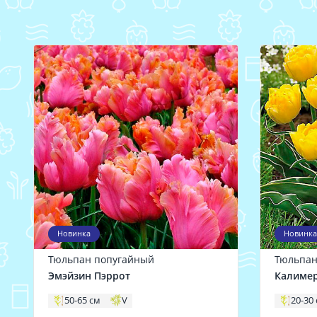
Новинка
Новинка
Тюльпан попугайный
Тюльпан
Эмэйзин Пэррот
Калиме
50-65 см
V
20-30