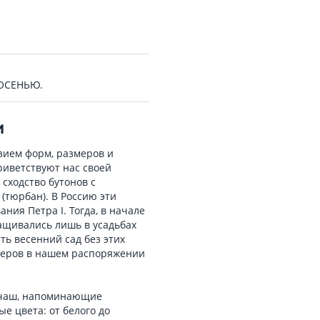
 ОСЕНЬЮ.
И
ием форм, размеров и
риветствуют нас своей
сходство бутонов с
тюрбан). В Россию эти
ния Петра I. Тогда, в начале
ращивались лишь в усадьбах
ть весенний сад без этих
неров в нашем распоряжении
, чаш, напоминающие
е цвета: от белого до