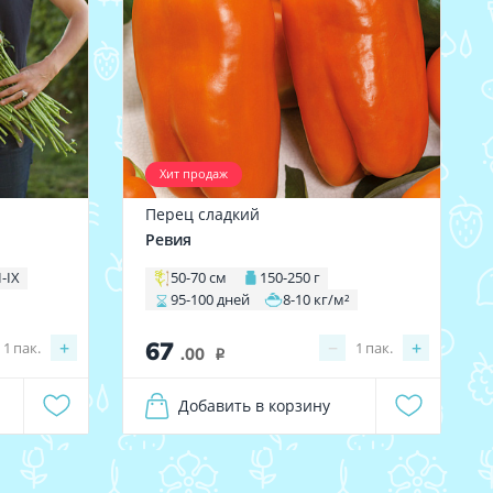
Хит продаж
Перец сладкий
Ревия
I-IX
50-70 см
150-250 г
95-100 дней
8-10 кг/м²
67
+
−
+
1
пак.
1
пак.
.00
i
Добавить в корзину