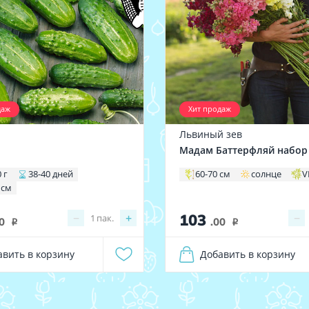
даж
Хит продаж
Львиный зев
1
Мадам Баттерфляй набор
 г
38-40 дней
60-70 см
солнце
V
 см
103
−
+
−
1
пак.
0
.00
i
i
авить в корзину
Добавить в корзину