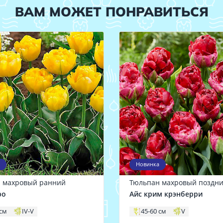
ВАМ МОЖЕТ ПОНРАВИТЬСЯ
Новинка
 махровый ранний
Тюльпан махровый поздн
ро
Айс крим крэнберри
 см
IV-V
45-60 см
V