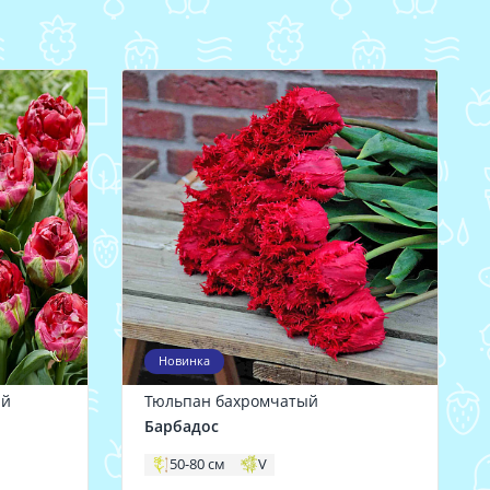
Новинка
ий
Тюльпан бахромчатый
Барбадос
50-80 см
V