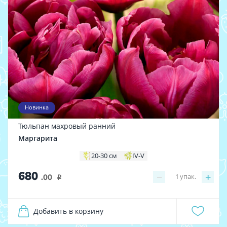
Новинка
Тюльпан махровый ранний
Маргарита
20-30 см
IV-V
680
−
+
1
упак.
.00
i
Добавить в корзину