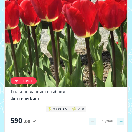
Хит продаж
Тюльпан дарвинов гибрид
Фостери Кинг
60-80 см
IV–V
590
−
+
1
упак.
.00
i