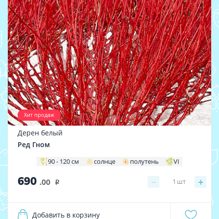
Хит продаж
Дерен белый
Ред Гном
90 - 120 см
солнце
полутень
VI
690
−
+
1
шт
.00
i
Добавить в корзину