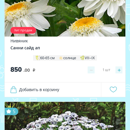
Хит продаж
Нивяник
Санни сайд ап
60-65 см
солнце
VII–IX
850
−
+
1
шт
.00
i
Добавить в корзину
5