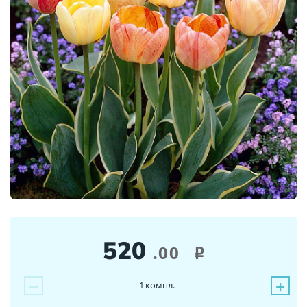
520
.00
i
−
+
1
компл.