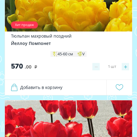
Хит продаж
Тюльпан махровый поздний
Йеллоу Помпонет
45-60 см
V
570
−
+
1
шт
.00
i
Добавить в корзину