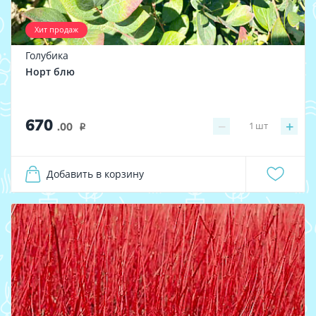
Хит продаж
Голубика
Норт блю
670
−
+
1
шт
.00
i
Добавить в корзину