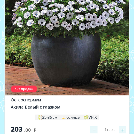
Хит продаж
Остеоспермум
Акила Белый с глазком
25-36 см
солнце
VI-IX
203
−
+
1
пак.
.00
i