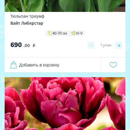
Тюльпан триумф
Вайт Либерстар
40-70 см
IV-V
690
−
+
1
упак.
.00
i
Добавить в корзину