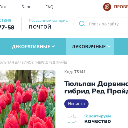
Опт
Блог
FAQ
ПРОВЕ
ствие!
Посадочный материал
ПОЧТОЙ
77-58
ДЕКОРАТИВНЫЕ
ЛУКОВИЧНЫЕ
ЮЛЬПАН ДАРВИНОВ ГИБРИД РЕД ПРАЙД
Код:
75141
Тюльпан Дарвин
гибрид Ред Прай
Новинка
Гарантируем
качество