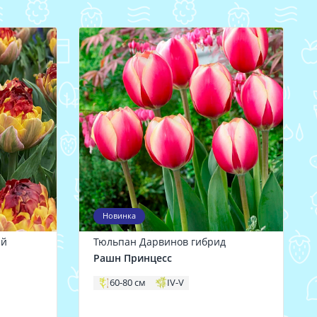
Новинка
ий
Тюльпан Дарвинов гибрид
Рашн Принцесс
60-80 см
IV-V