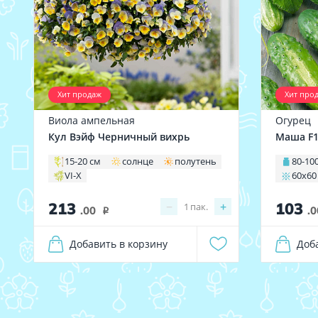
Хит продаж
Хит про
Виола ампельная
Огурец
Кул Вэйф Черничный вихрь
Маша F
15-20 см
солнце
полутень
80-100
VI-X
60х60
213
103
−
+
1
пак.
.00
.0
i
Добавить в корзину
Доб