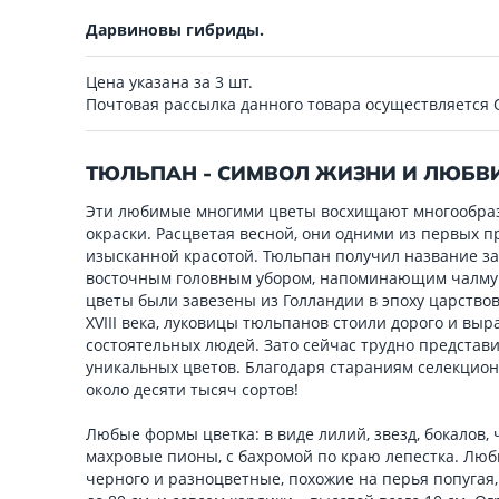
Дарвиновы гибриды.
Цена указана за 3 шт.
Почтовая рассылка данного товара осуществляется
ТЮЛЬПАН - СИМВОЛ ЖИЗНИ И ЛЮБВ
Эти любимые многими цветы восхищают многообраз
окраски. Расцветая весной, они одними из первых п
изысканной красотой. Тюльпан получил название за 
восточным головным убором, напоминающим чалму (
цветы были завезены из Голландии в эпоху царствова
XVIII века, луковицы тюльпанов стоили дорого и вы
состоятельных людей. Зато сейчас трудно представи
уникальных цветов. Благодаря стараниям селекцио
около десяти тысяч сортов!
Любые формы цветка: в виде лилий, звезд, бокалов
махровые пионы, с бахромой по краю лепестка. Любы
черного и разноцветные, похожие на перья попугая,