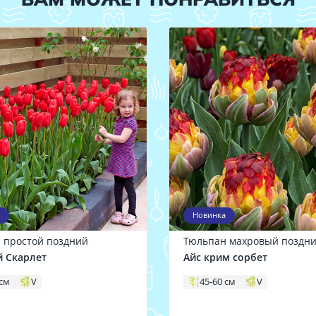
Новинка
 простой поздний
Тюльпан махровый поздн
й Скарлет
Айс крим сорбет
 см
V
45-60 см
V