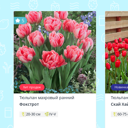
5
Хит продаж
Новинка
Тюльпан махровый ранний
Тюльпан
Фокстрот
Скай Ха
20-30 см
IV-V
60-75