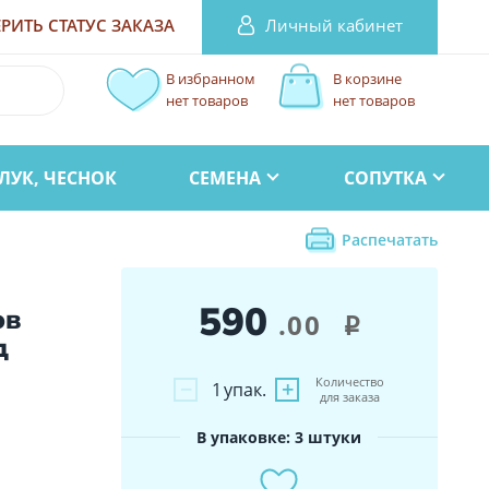
Личный кабинет
РИТЬ СТАТУС
ЗАКАЗА
В избранном
В корзине
нет товаров
нет товаров
ЛУК, ЧЕСНОК
СЕМЕНА
СОПУТКА
Распечатать
590
ов
.00
i
д
Количество
−
+
1
упак.
для заказа
В упаковке: 3 штуки