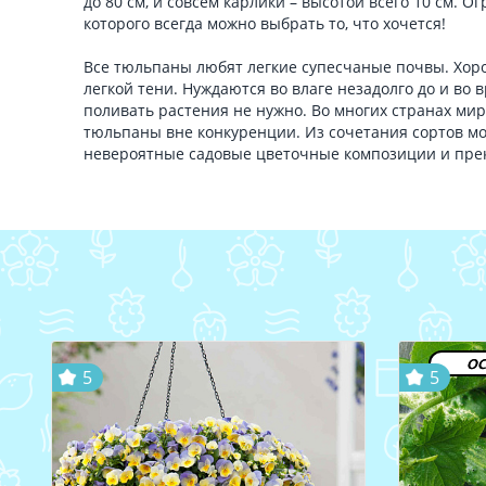
до 80 см, и совсем карлики – высотой всего 10 см. 
которого всегда можно выбрать то, что хочется!
Все тюльпаны любят легкие супесчаные почвы. Хоро
легкой тени. Нуждаются во влаге незадолго до и во 
поливать растения не нужно. Во многих странах ми
тюльпаны вне конкуренции. Из сочетания сортов м
невероятные садовые цветочные композиции и пре
ос
5
5