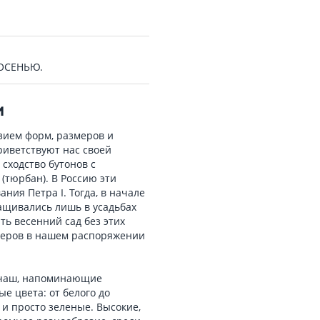
 ОСЕНЬЮ.
И
ием форм, размеров и
риветствуют нас своей
сходство бутонов с
тюрбан). В Россию эти
ния Петра I. Тогда, в начале
ращивались лишь в усадьбах
ть весенний сад без этих
неров в нашем распоряжении
, чаш, напоминающие
е цвета: от белого до
 и просто зеленые. Высокие,