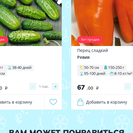
даж
Хит продаж
Перец сладкий
1
Ревия
 г
38-40 дней
50-70 см
150-250 г
 см
95-100 дней
8-10 кг/м²
67
−
+
−
1
пак.
0
.00
i
i
авить в корзину
Добавить в корзину
ВАМ МОЖЕТ ПОНРАВИТЬСЯ