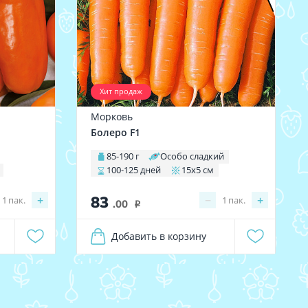
Хит продаж
Морковь
Болеро F1
85-190 г
Особо сладкий
100-125 дней
15х5 см
83
+
−
+
1
пак.
1
пак.
.00
i
Добавить в корзину