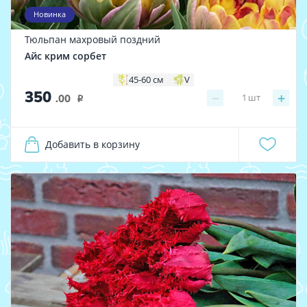
Новинка
Тюльпан махровый поздний
Айс крим сорбет
45-60 см
V
350
−
+
1
шт
.00
i
Добавить в корзину