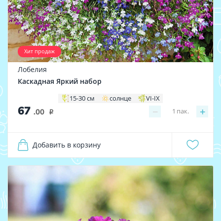
Хит продаж
Лобелия
Каскадная Яркий набор
15-30 см
солнце
VI-IX
67
−
+
1
пак.
.00
i
Добавить в корзину