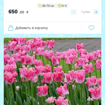
40-70 см
IV-V
650
−
+
1
упак.
.00
i
Добавить в корзину