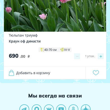
Тюльпан триумф
Краун оф династи
40-70 см
IV-V
690
−
+
1
упак.
.00
i
Добавить в корзину
Мы всегда на связи