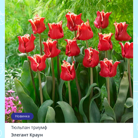
Новинка
Тюльпан триумф
Элегант Краун