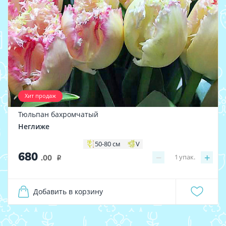
Хит продаж
Тюльпан бахромчатый
Неглиже
50-80 см
V
680
−
+
1
упак.
.00
i
Добавить в корзину