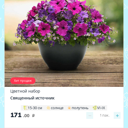
Хит продаж
Цветной набор
Священный источник
15-30 см
солнце
полутень
VI-IX
171
−
+
1
пак.
.00
i