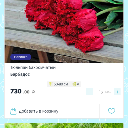
Новинка
Тюльпан бахромчатый
Барбадос
50-80 см
V
730
−
+
1
упак.
.00
i
Добавить в корзину