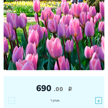
690
.00
i
−
+
1
упак.