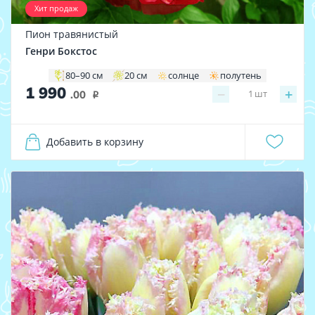
Хит продаж
Пион травянистый
Генри Бокстос
80–90 см
20 см
солнце
полутень
1 990
−
+
1
шт
.00
i
Добавить в корзину