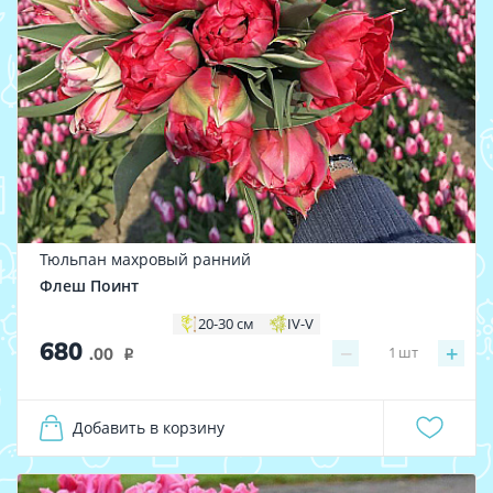
Тюльпан махровый ранний
Флеш Поинт
20-30 см
IV-V
680
−
+
1
шт
.00
i
Добавить в корзину