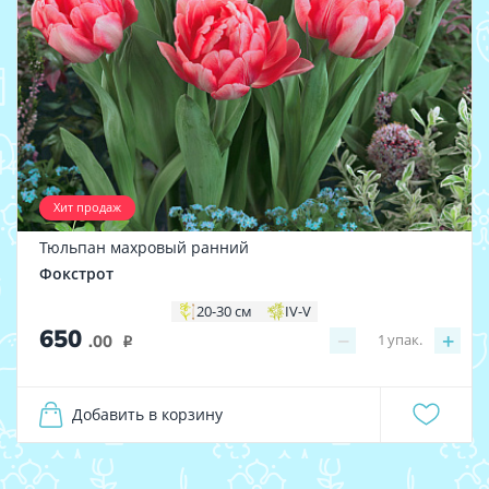
Хит продаж
Тюльпан махровый ранний
Фокстрот
20-30 см
IV-V
650
−
+
1
упак.
.00
i
Добавить в корзину