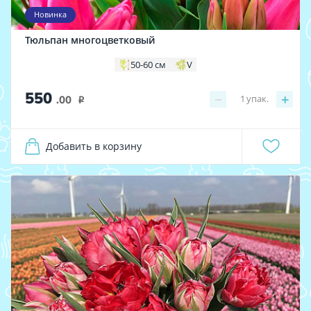
Новинка
Тюльпан многоцветковый
50-60 см
V
550
−
+
1
упак.
.00
i
Добавить в корзину