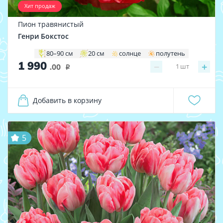
Хит продаж
Пион травянистый
Генри Бокстос
80–90 см
20 см
солнце
полутень
1 990
−
+
1
шт
.00
i
Добавить в корзину
5