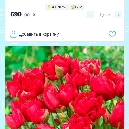
40-70 см
IV-V
690
−
+
1
упак.
.00
i
Добавить в корзину