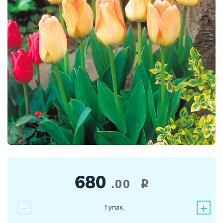
680
.00
i
−
+
1
упак.