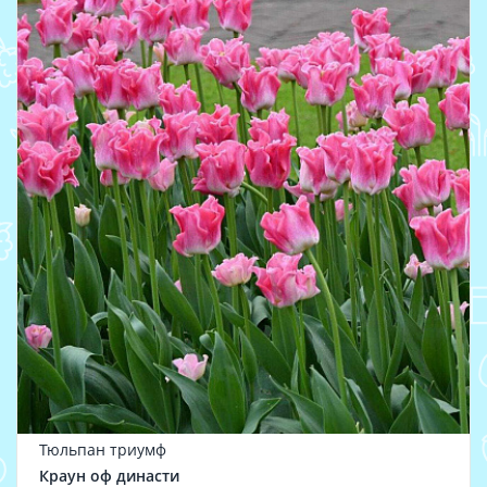
Тюльпан триумф
Краун оф династи