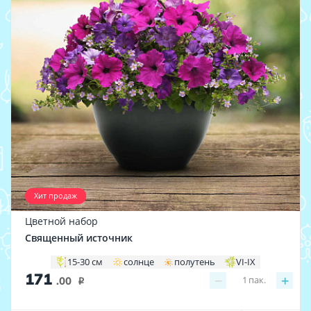
Хит продаж
Цветной набор
Священный источник
15-30 см
солнце
полутень
VI-IX
171
−
+
1
пак.
.00
i