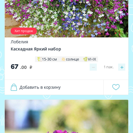
Хит продаж
Лобелия
Каскадная Яркий набор
15-30 см
солнце
VI-IX
67
−
+
1
пак.
.00
i
Добавить в корзину