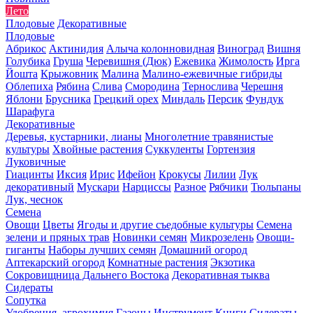
Лето
Плодовые
Декоративные
Плодовые
Абрикос
Актинидия
Алыча колонновидная
Виноград
Вишня
Голубика
Груша
Черевишня (Дюк)
Ежевика
Жимолость
Ирга
Йошта
Крыжовник
Малина
Малино-ежевичные гибриды
Облепиха
Рябина
Слива
Смородина
Тернослива
Черешня
Яблони
Брусника
Грецкий орех
Миндаль
Персик
Фундук
Шарафуга
Декоративные
Деревья, кустарники, лианы
Многолетние травянистые
культуры
Хвойные растения
Суккуленты
Гортензия
Луковичные
Гиацинты
Иксия
Ирис
Ифейон
Крокусы
Лилии
Лук
декоративный
Мускари
Нарциссы
Разное
Рябчики
Тюльпаны
Лук, чеснок
Семена
Овощи
Цветы
Ягоды и другие съедобные культуры
Семена
зелени и пряных трав
Новинки семян
Микрозелень
Овощи-
гиганты
Наборы лучших семян
Домашний огород
Аптекарский огород
Комнатные растения
Экзотика
Сокровищница Дальнего Востока
Декоративная тыква
Сидераты
Сопутка
Удобрения, агрохимия
Газоны
Инструмент
Книги
Сидераты