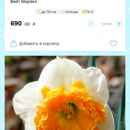
Вайт Марвел
до 50 см
солнце
IV-V
690
−
+
1
упак.
.00
i
Добавить в корзину