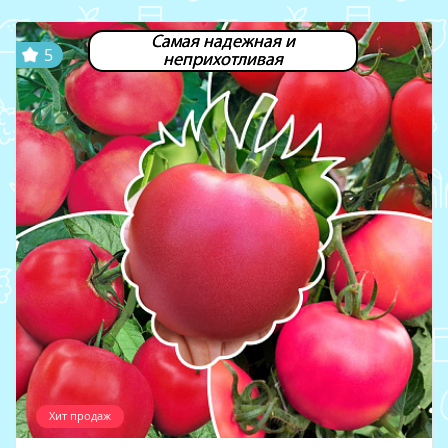
Самая надежная и
5
неприхотливая
Хит продаж