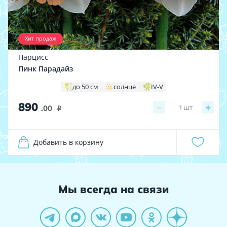
Хит продаж
Нарцисс
Пинк Парадайз
до 50 см
солнце
IV-V
890
−
+
1
шт
.00
i
Добавить в корзину
Мы всегда на связи