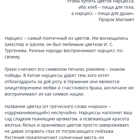
чтобы купить цветок нарцисса,
ибо хлеб – пища для тела,
а нарцисс – пища для души».
Пророк Магомет
Нарцисс – самый поэтичный из цветов. Им восхищались
Шекспир и Шелли, он был любимым цветком И. С.
Тургенева. Разные народы воспринимают нарцисс по-
своему.
Греки считают его символом печали, римляне – знаком
победы. В Китае нарциссы дарят тем, кого хотят
отблагодарить за доб роту, в Германии они являются
олицетворением любви и счастливого брака, англичане же
воспринимают их как символ нации.
Название цветка (от греческого слова «наркао» –
«одурманивающий») неслучайно. Нарциссы наполнят ваш
сад сладким пьянящим ароматом, а освежающая красота
желтых, белых и оранжевых цветов просто завораживает,
не давая оторвать глаз от потрясающего пейзажа.
Растения предпочитают солнечные места, но