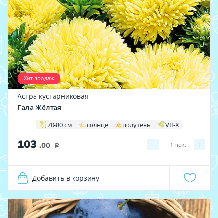
Хит продаж
Астра кустарниковая
Гала Жёлтая
70-80 см
солнце
полутень
VII-X
103
−
+
1
пак.
.00
i
Добавить в корзину