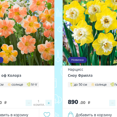
Новинка
Нарцисс
 оф Колорз
Сноу Фриллз
 см
солнце
IV-V
до 50 см
солнце
I
890
1
0
−
+
.00
−
i
i
компл.
авить в корзину
Добавить в корзину