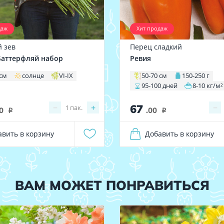
даж
Хит продаж
 зев
Перец сладкий
аттерфляй набор
Ревия
 см
солнце
VI-IX
50-70 см
150-250 г
95-100 дней
8-10 кг/м²
67
−
+
−
1
пак.
0
.00
i
i
авить в корзину
Добавить в корзину
ВАМ МОЖЕТ ПОНРАВИТЬСЯ