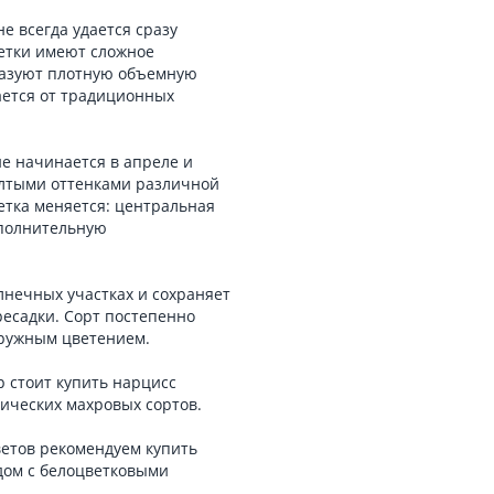
е всегда удается сразу
ветки имеют сложное
разуют плотную объемную
ается от традиционных
ие начинается в апреле и
елтыми оттенками различной
етка меняется: центральная
ополнительную
лнечных участках и сохраняет
ресадки. Сорт постепенно
дружным цветением.
 стоит купить нарцисс
сических махровых сортов.
ветов рекомендуем купить
дом с белоцветковыми