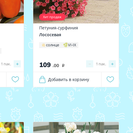
Хит продаж
Петуния-сурфиния
Лососевая
солнце
VI-IX
109
+
−
+
1
пак.
1
пак.
.00
i
Добавить в корзину