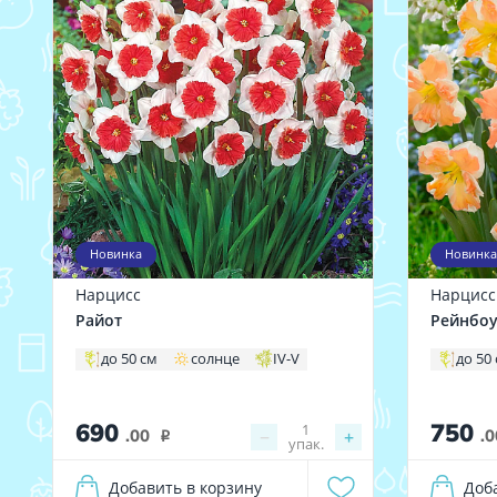
Новинка
Новинка
Нарцисс
Нарцисс
Райот
Рейнбоу
до 50 см
солнце
IV-V
до 50
690
750
1
.00
−
+
.0
i
упак.
Добавить в корзину
Доб