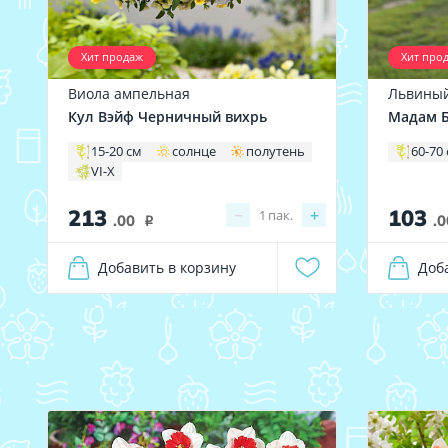
Хит продаж
Хит про
Виола ампельная
Львиный
Кул Вэйф Черничный вихрь
Мадам Б
15-20 см
солнце
полутень
60-70
VI-X
213
103
−
+
1
пак.
.00
.0
i
Добавить в корзину
Доб