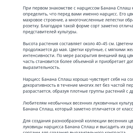
При первом знакомстве с нарциссом Банана Сплаш н
определить, что перед вами именно нарцисс. Его ц
махровое строение, а многочисленные лепестки об
розетку. Благодаря такой форме сорт заметно отлич
представителей культуры.
Высота растения составляет около 40–45 см. Цветен
продолжается до мая. Цветки крупные, с мягкими ж
интенсивности. По мере раскрытия внешний вид цв
часть становится более объемной и приобретает д
выразительность.
Нарцисс Банана Сплаш хорошо чувствует себя на со
декоративность в течение многих лет без частой пе
разрастается, образуя плотные группы растений с 
Любителям необычных весенних луковичных культур
Банана Сплаш, который заметно отличается от клас
Для создания разнообразной коллекции весенних ц
луковицы нарцисса Банана Сплаш и высадить их ря
сортами для создания выразительного контраста.