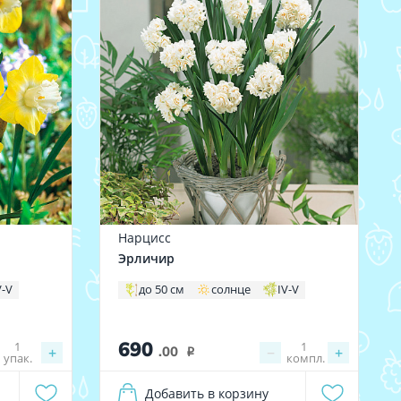
Нарцисс
Эрличир
V-V
до 50 см
солнце
IV-V
690
1
1
+
.00
−
+
i
упак.
компл.
Добавить в корзину