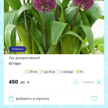
Новинка
Лук декоративный
Остара
70 см
до 8 см
солнце
VI
450
−
+
1
компл.
.00
i
Добавить в корзину