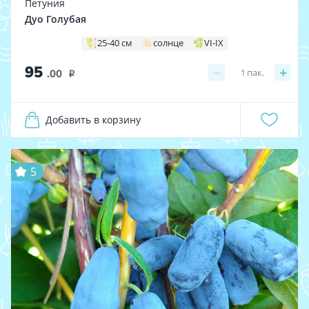
Петуния
Дуо Голубая
25-40 см
солнце
VI-IX
95
−
+
1
пак.
.00
i
Добавить в корзину
5