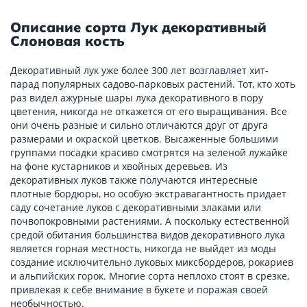
Описание сорта Лук декоративный
Слоновая кость
Декоративный лук уже более 300 лет возглавляет хит-
парад популярных садово-парковых растений. Тот, кто хоть
раз видел ажурные шары лука декоративного в пору
цветения, никогда не откажется от его выращивания. Все
они очень разные и сильно отличаются друг от друга
размерами и окраской цветков. Высаженные большими
группами посадки красиво смотрятся на зеленой лужайке
на фоне кустарников и хвойных деревьев. Из
декоративных луков также получаются интересные
плотные бордюры, но особую экстравагантность придает
саду сочетание луков с декоративными злаками или
почвопокровными растениями. А поскольку естественной
средой обитания большинства видов декоративного лука
является горная местность, никогда не выйдет из моды
создание исключительно луковых миксбордеров, рокариев
и альпийских горок. Многие сорта неплохо стоят в срезке,
привлекая к себе внимание в букете и поражая своей
необычностью.