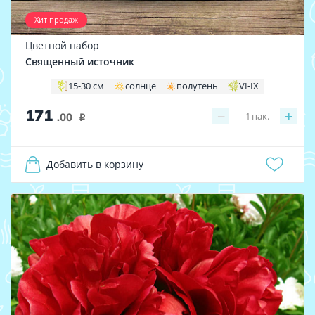
Хит продаж
Цветной набор
Священный источник
15-30 см
солнце
полутень
VI-IX
171
−
+
1
пак.
.00
i
Добавить в корзину