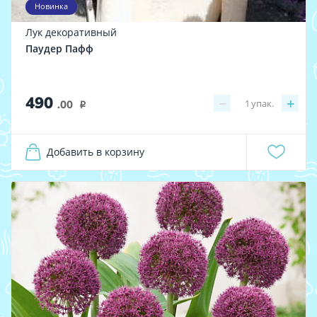
Новинка
Лук декоративный
Паудер Пафф
490
−
+
1
упак.
.00
i
Добавить в корзину