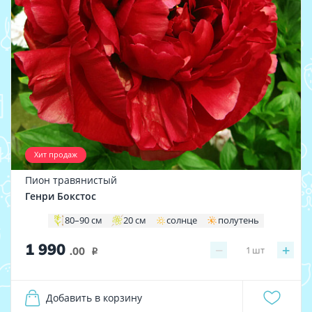
Хит продаж
Пион травянистый
Генри Бокстос
80–90 см
20 см
солнце
полутень
1 990
−
+
1
шт
.00
i
Добавить в корзину