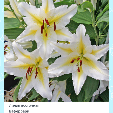
Лилия восточная
Баферрари