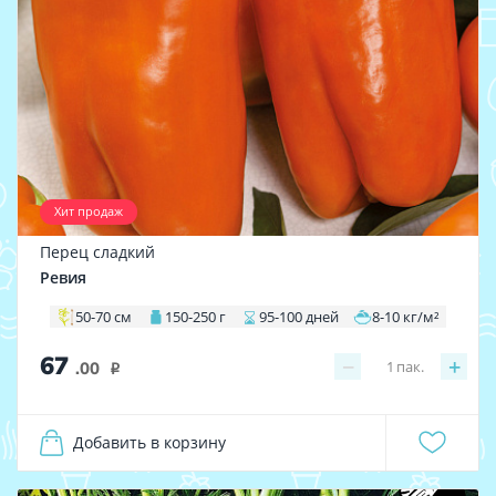
Хит продаж
Перец сладкий
Ревия
50-70 см
150-250 г
95-100 дней
8-10 кг/м²
67
−
+
1
пак.
.00
i
Добавить в корзину