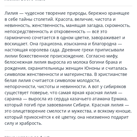
Лилия — чудесное творение природы, бережно хранящее
в себе тайны столетий. Красота, величие, чистота и
невинность, женственность, манящая загадка, скромность,
непосредственность и откровенность — всё это
гармонично сочетается в одном цветке, завораживает и
восхищает. Она грациозна, изысканна и благородна —
настоящая королева сада. Древние греки приписывали
лилии божественное происхождение. Согласно мифу,
белоснежная лилия выросла из молока богини брака и
рождения, охранительницы женщин Юноны и считалась
символом женственности и материнства. В христианстве
белая лилия считается символом молодости,
непорочности, чистоты и невинности. А вот у сибиряков
существует поверье, что самая яркая красная лилия —
саранка — выросла из сердца казачьего атамана Ермака,
который погиб при завоевании Сибири. Красная лилия —
это олицетворение смелости и мужества, и всякому юноше,
который прикоснётся к её цветку, она неизменно подарит
силу и храбрость.