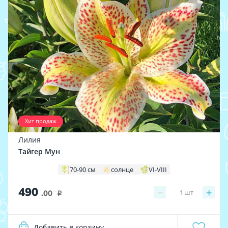
Хит продаж
Лилия
Тайгер Мун
70-90 см
солнце
VI-VIII
490
−
+
1
шт
.00
i
Добавить в корзину