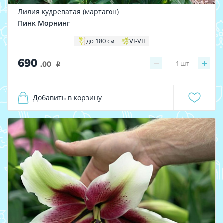
Лилия кудреватая (мартагон)
Пинк Морнинг
до 180 см
VI-VII
690
−
+
1
шт
.00
i
Добавить в корзину