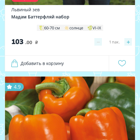
Львиный зев
Мадам Баттерфляй набор
60-70 см
солнце
VI-IX
103
−
+
1
пак.
.00
i
Добавить в корзину
4.9