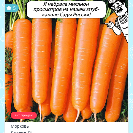
Я набрала миллион
5
просмотров на нашем ютуб-
канале Сады России!
Хит продаж
Морковь
Болеро F1