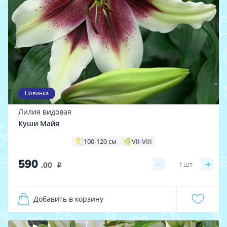
Новинка
Лилия видовая
Куши Майя
100-120 см
VII-VIII
590
−
+
1
шт
.00
i
Добавить в корзину