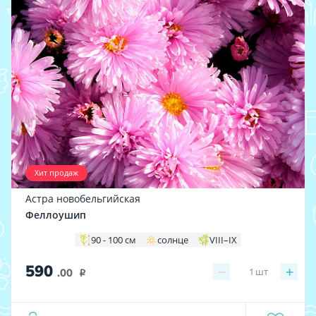
Хит продаж
Астра новобельгийская
Феллоушип
90 - 100 см
солнце
VIII–IX
590
−
+
1
шт
.00
i