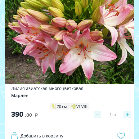
Лилия азиатская многоцветковая
Марлен
70 см
VI-VIII
390
−
+
1
шт
.00
i
Добавить в корзину