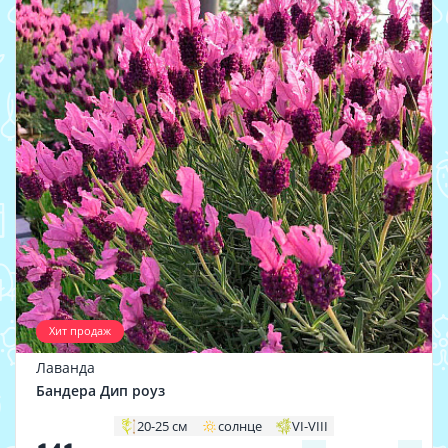
Хит продаж
Лаванда
Бандера Дип роуз
20-25 см
солнце
VI-VIII