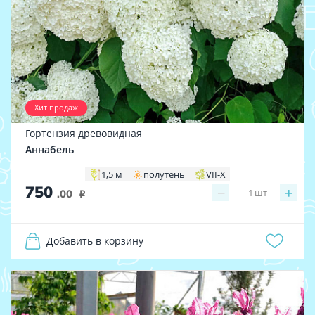
Хит продаж
Гортензия древовидная
Аннабель
1,5 м
полутень
VII-X
750
−
+
1
шт
.00
i
Добавить в корзину