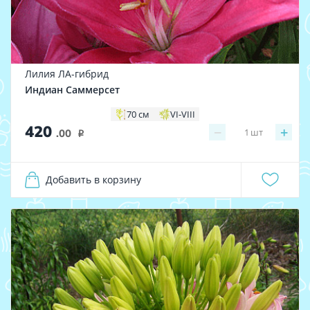
Лилия ЛА-гибрид
Индиан Саммерсет
70 см
VI-VIII
420
−
+
1
шт
.00
i
Добавить в корзину