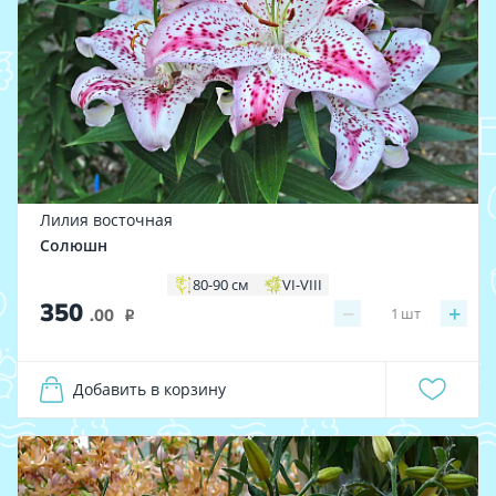
Лилия восточная
Солюшн
80-90 см
VI-VIII
350
−
+
1
шт
.00
i
Добавить в корзину