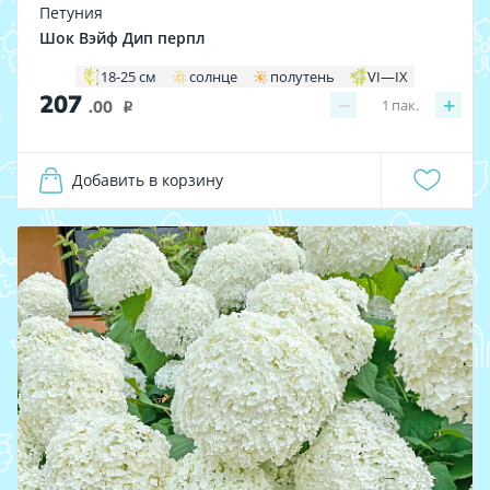
Петуния
Шок Вэйф Дип перпл
18-25 см
солнце
полутень
VI—IX
207
−
+
1
пак.
.00
i
Добавить в корзину