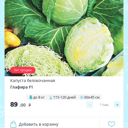
Хит продаж
Капуста белокочанная
Глафира F1
до 8 кг
115-120 дней
60х45 см
89
−
+
1
пак.
.00
i
Добавить в корзину