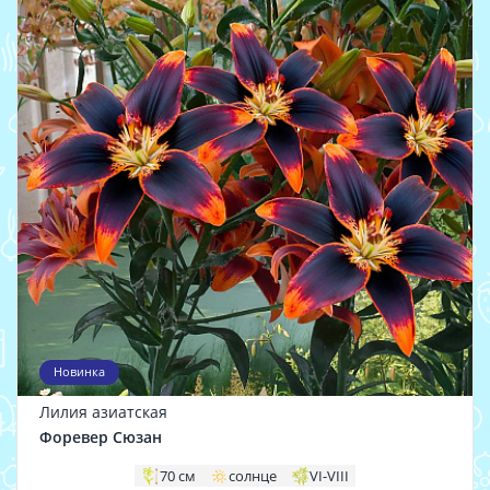
Новинка
Лилия азиатская
Форевер Сюзан
70 см
солнце
VI-VIII