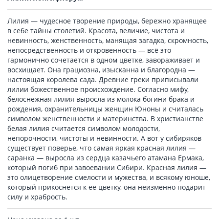
Лилия — чудесное творение природы, бережно хранящее
в себе тайны столетий. Красота, величие, чистота и
невинность, женственность, манящая загадка, скромность,
непосредственность и откровенность — всё это
гармонично сочетается в одном цветке, завораживает и
восхищает. Она грациозна, изысканна и благородна —
настоящая королева сада. Древние греки приписывали
лилии божественное происхождение. Согласно мифу,
белоснежная лилия выросла из молока богини брака и
рождения, охранительницы женщин Юноны и считалась
символом женственности и материнства. В христианстве
белая лилия считается символом молодости,
непорочности, чистоты и невинности. А вот у сибиряков
существует поверье, что самая яркая красная лилия —
саранка — выросла из сердца казачьего атамана Ермака,
который погиб при завоевании Сибири. Красная лилия —
это олицетворение смелости и мужества, и всякому юноше,
который прикоснётся к её цветку, она неизменно подарит
силу и храбрость.