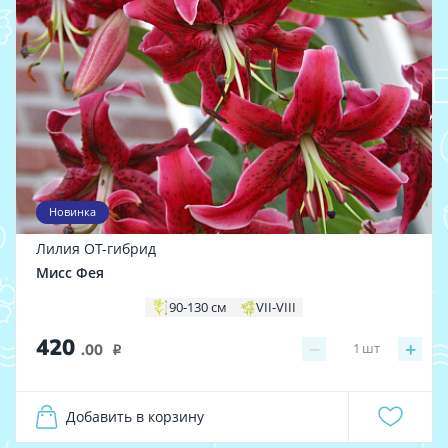
Новинка
Лилия ОТ-гибрид
Мисс Фея
90-130 см
VII-VIII
420
−
+
1
шт
.00
i
Добавить в корзину