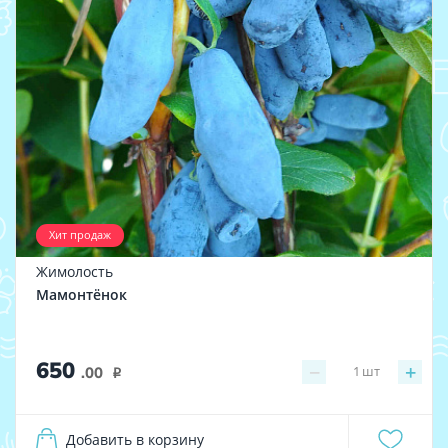
Хит продаж
Жимолость
Мамонтёнок
650
−
+
1
шт
.00
i
Добавить в корзину