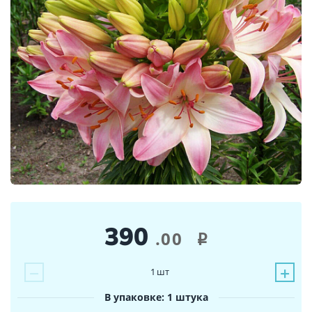
390
.00
i
−
+
1
шт
В упаковке: 1 штука