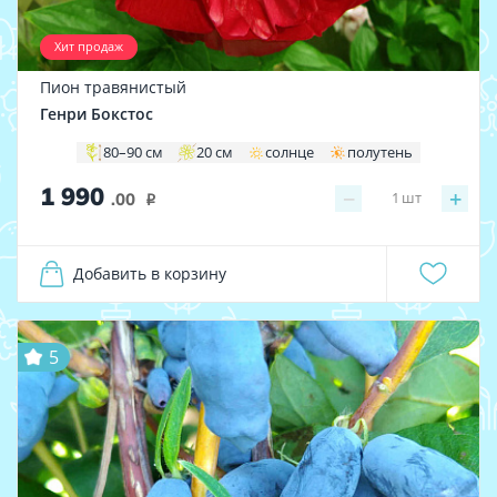
Хит продаж
Пион травянистый
Генри Бокстос
80–90 см
20 см
солнце
полутень
1 990
−
+
1
шт
.00
i
Добавить в корзину
5