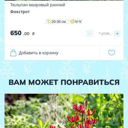
Тюльпан махровый ранний
Фокстрот
20-30 см
IV-V
650
−
+
1
упак.
.00
i
Добавить в корзину
ВАМ МОЖЕТ ПОНРАВИТЬСЯ