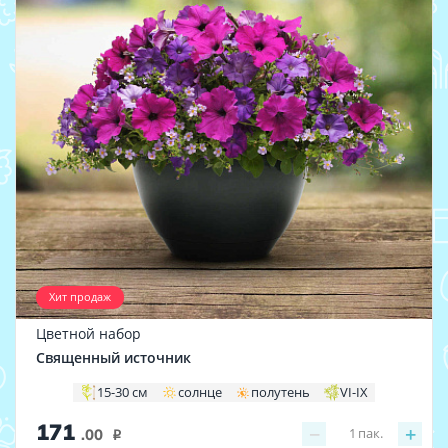
Хит продаж
Цветной набор
Священный источник
15-30 см
солнце
полутень
VI-IX
171
−
+
1
пак.
.00
i