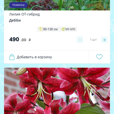
Новинка
Лилия ОТ-гибрид
Дебби
90-130 см
VII-VIII
490
−
+
1
шт
.00
i
Добавить в корзину