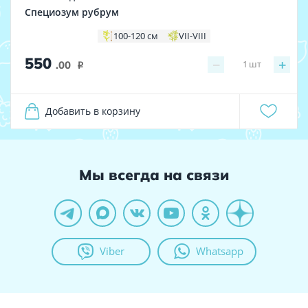
Специозум рубрум
100-120 см
VII-VIII
550
−
+
1
шт
.00
i
Добавить в корзину
Мы всегда на связи
Viber
Whatsapp