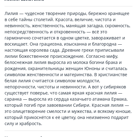
Лилия — чудесное творение природы, бережно хранящее
в себе тайны столетий. Красота, величие, чистота и
невинность, женственность, манящая загадка, скромность,
непосредственность и откровенность — всё это
гармонично сочетается в одном цветке, завораживает и
восхищает. Она грациозна, изысканна и благородна —
настоящая королева сада. Древние греки приписывали
лилии божественное происхождение. Согласно мифу,
белоснежная лилия выросла из молока богини брака и
рождения, охранительницы женщин Юноны и считалась
символом женственности и материнства. В христианстве
белая лилия считается символом молодости,
непорочности, чистоты и невинности. А вот у сибиряков
существует поверье, что самая яркая красная лилия —
саранка — выросла из сердца казачьего атамана Ермака,
который погиб при завоевании Сибири. Красная лилия —
это олицетворение смелости и мужества, и всякому юноше,
который прикоснётся к её цветку, она неизменно подарит
силу и храбрость.