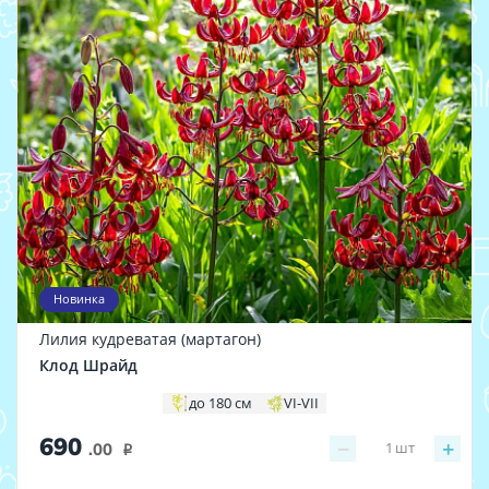
Новинка
Лилия кудреватая (мартагон)
Клод Шрайд
до 180 см
VI-VII
690
−
+
1
шт
.00
i