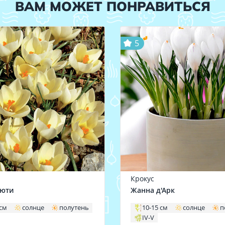
ВАМ МОЖЕТ ПОНРАВИТЬСЯ
5
Крокус
ьюти
Жанна д'Арк
 см
солнце
полутень
10-15 см
солнце
п
IV-V