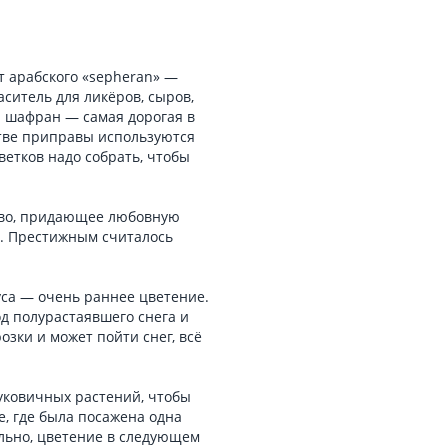
т арабского «sepheran» —
ситель для ликёров, сыров,
й шафран — самая дорогая в
стве приправы используются
ветков надо собрать, чтобы
тво, придающее любовную
и. Престижным считалось
уса — очень раннее цветение.
д полурастаявшего снега и
озки и может пойти снег, всё
уковичных растений, чтобы
е, где была посажена одна
ельно, цветение в следующем