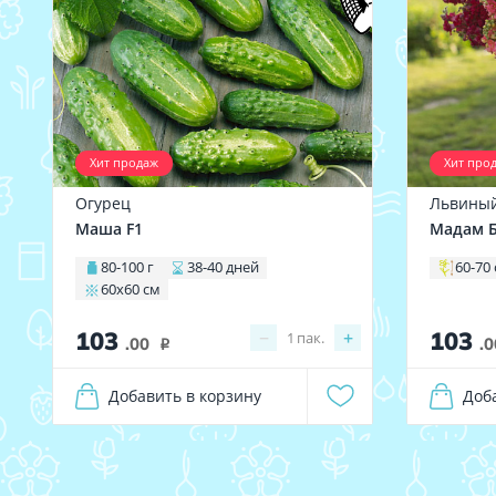
Хит продаж
Хит про
Огурец
Львиный
Маша F1
Мадам Б
80-100 г
38-40 дней
60-70
60х60 см
103
103
−
+
1
пак.
.00
.0
i
Добавить в корзину
Доб