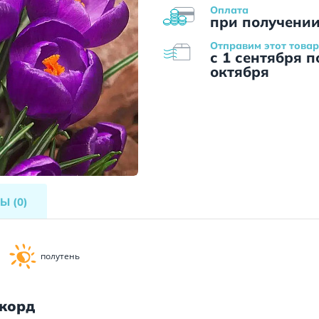
Оплата
при получени
Отправим этот товар
с 1 сентября п
октября
ВЫ
(0)
полутень
екорд