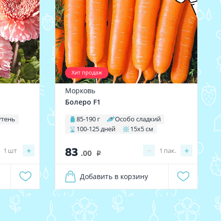
Хит продаж
Морковь
Болеро F1
утень
85-190 г
Особо сладкий
100-125 дней
15х5 см
83
+
−
+
1
шт
1
пак.
.00
i
Добавить в корзину