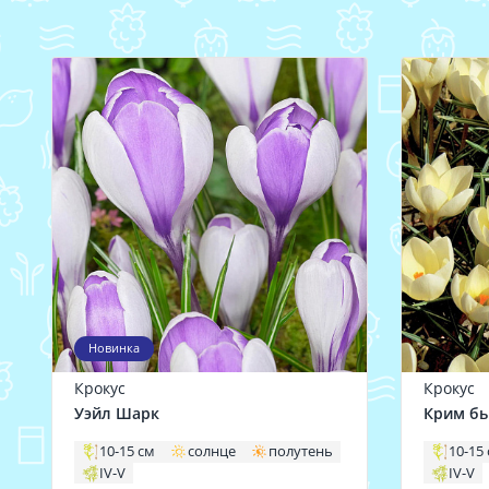
Новинка
Крокус
Крокус
Уэйл Шарк
Крим б
10-15 см
солнце
полутень
10-15
IV-V
IV-V