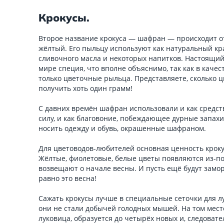
Крокусы.
Второе название крокуса — шафран — происходит о
жёлтый. Его пыльцу используют как натуральный кра
сливочного масла и некоторых напитков. Настоящи
мире специя, что вполне объяснимо, так как в каче
только цветочные рыльца. Представляете, сколько ц
получить хоть один грамм!
С давних времён шафран использовали и как средс
силу, и как благовоние, побеждающее дурные запах
носить одежду и обувь, окрашенные шафраном.
Для цветоводов-любителей основная ценность крок
Жёлтые, фиолетовые, белые цветы появляются из-по
возвещают о начале весны. И пусть ещё будут замор
равно это весна!
Сажать крокусы лучше в специальные сеточки для л
они не стали добычей голодных мышей. На том мест
луковица, образуется до четырёх новых и, следоват