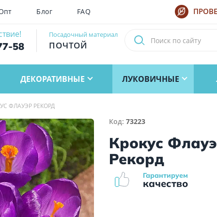
Опт
Блог
FAQ
ПРОВЕ
ствие!
Посадочный материал
ПОЧТОЙ
77-58
ДЕКОРАТИВНЫЕ
ЛУКОВИЧНЫЕ
УС ФЛАУЭР РЕКОРД
Код:
73223
Крокус Флау
Рекорд
Гарантируем
качество