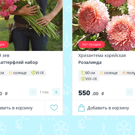
даж
Хит продаж
 зев
Хризантема корейская
аттерфляй набор
Розалинда
 см
солнце
VI-IX
60 см
солнце
пол
VIII–IX
550
−
+
−
1
пак.
0
.00
i
i
авить в корзину
Добавить в корзину