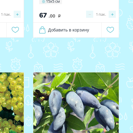
15х5 см
67
+
−
+
1
пак.
1
пак.
.00
i
Добавить в корзину