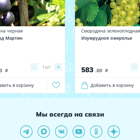
на черная
Смородина зеленоплодная
рд Мартин
Изумрудное ожерелье
−
+
−
1
шт
583
0
.00
i
i
авить в корзину
Добавить в корзину
Мы всегда на связи