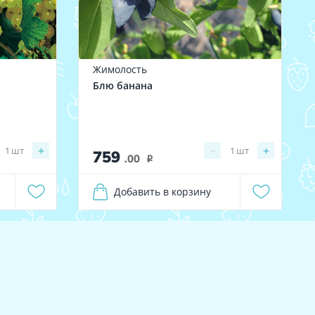
Жимолость
Блю банана
+
−
+
1
шт
1
шт
759
.00
i
Добавить в корзину