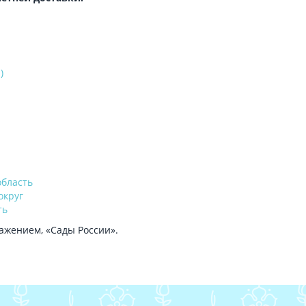
)
область
округ
ть
ажением, «Сады России».