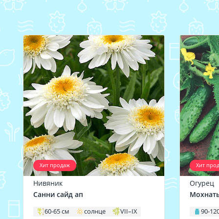
Хит продаж
Хит про
Нивяник
Огурец
Санни сайд ап
Мохнат
60-65 см
солнце
VII–IX
90-120