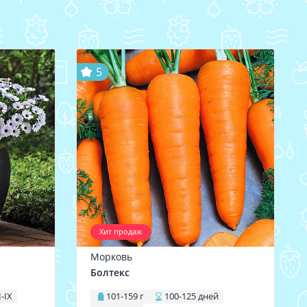
5
Хит продаж
Морковь
Болтекс
I-IX
101-159 г
100-125 дней