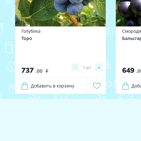
Голубика
Смороди
Торо
Бальсга
−
+
1
шт
737
649
.00
.0
i
Добавить в корзину
Доб