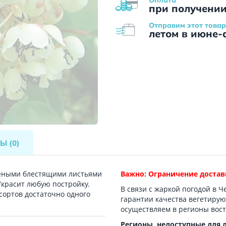
при получени
Отправим этот товар
летом в июне-
ВЫ
(0)
леными блестящими листьями
Важно: Ограничение достав
Украсит любую постройку.
В связи с жаркой погодой в Ч
сортов достаточно одного
гарантии качества вегетиру
осуществляем в регионы вост
Регионы, недоступные для 