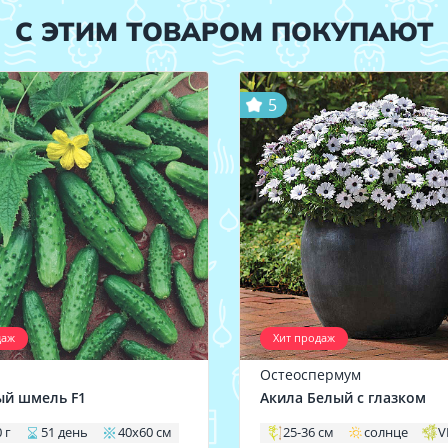
С ЭТИМ ТОВАРОМ ПОКУПАЮТ
5
даж
Хит продаж
Остеоспермум
ый шмель F1
Акила Белый с глазком
 г
51 день
40х60 см
25-36 см
солнце
V