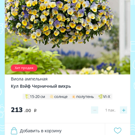
Хит продаж
Виола ампельная
Кул Вэйф Черничный вихрь
15-20 см
солнце
полутень
VI-X
213
−
+
1
пак.
.00
i
Добавить в корзину