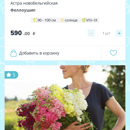
Астра новобельгийская
Феллоушип
90 - 100 см
солнце
VIII–IX
590
−
+
1
шт
.00
i
Добавить в корзину
5