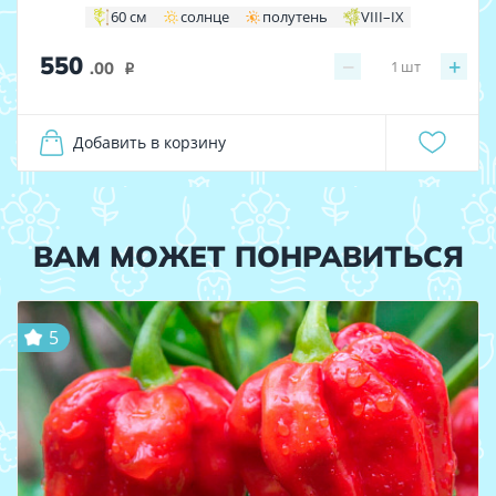
60 см
солнце
полутень
VIII–IX
550
−
+
1
шт
.00
i
Добавить в корзину
ВАМ МОЖЕТ ПОНРАВИТЬСЯ
5