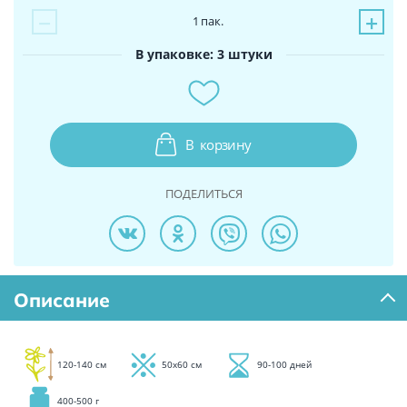
−
+
1
пак.
В упаковке: 3 штуки
В
корзину
ПОДЕЛИТЬСЯ
Описание
120-140 см
50х60 см
90-100 дней
400-500 г