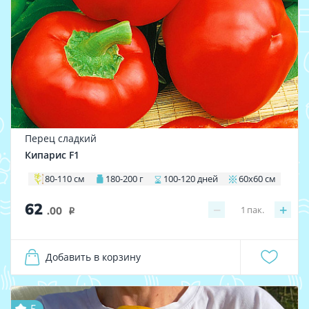
Перец сладкий
Кипарис F1
80-110 см
180-200 г
100-120 дней
60х60 см
62
−
+
1
пак.
.00
i
Добавить в корзину