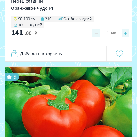
Перец сладкий
Оранжевое чудо F1
90-100 см
210 г
Особо сладкий
100-110 дней
141
−
+
1
пак.
.00
i
Добавить в корзину
5