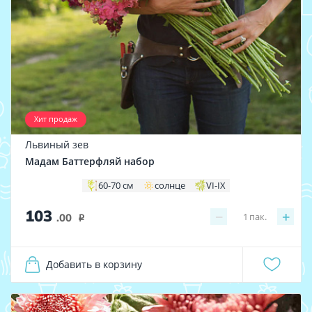
Хит продаж
Львиный зев
Мадам Баттерфляй набор
60-70 см
солнце
VI-IX
103
−
+
1
пак.
.00
i
Добавить в корзину