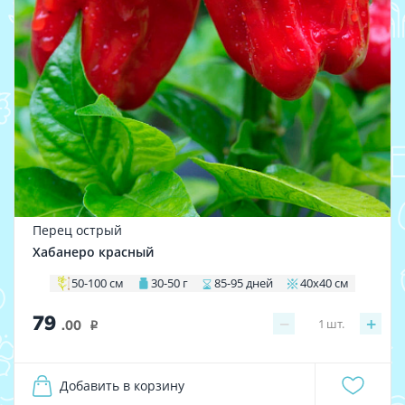
Перец острый
Хабанеро красный
50-100 см
30-50 г
85-95 дней
40х40 см
79
−
+
1
шт.
.00
i
Добавить в корзину