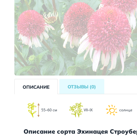
ОТЗЫВЫ
(0)
ОПИСАНИЕ
55–60 см
VII–IX
солнце
Описание сорта Эхинацея Строубе