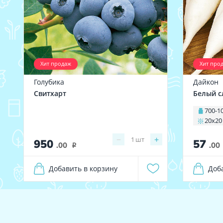
Хит продаж
Хит про
Голубика
Дайкон
Свитхарт
Белый с
700-1
20х20
−
+
1
шт
950
57
.00
.00
i
Добавить в корзину
Доб