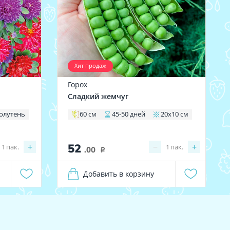
Хит продаж
Горох
Сладкий жемчуг
олутень
60 см
45-50 дней
20х10 см
52
+
−
+
1
пак.
1
пак.
.00
i
Добавить в корзину