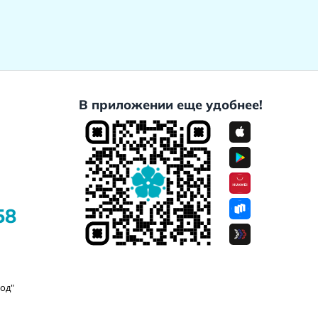
В приложении еще удобнее!
58
од"