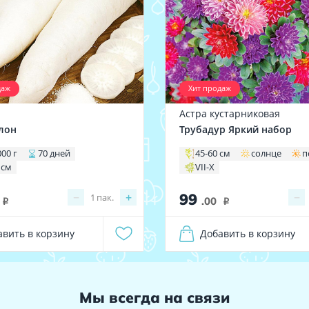
даж
Хит продаж
Астра кустарниковая
лон
Трубадур Яркий набор
000 г
70 дней
45-60 см
солнце
п
 см
VII-X
99
−
+
−
1
пак.
.00
i
i
авить в корзину
Добавить в корзину
Мы всегда на связи