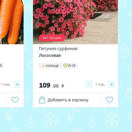
Хит продаж
Петуния-сурфиния
Лососевая
й
солнце
VI-IX
109
+
−
+
1
пак.
1
пак.
.00
i
Добавить в корзину