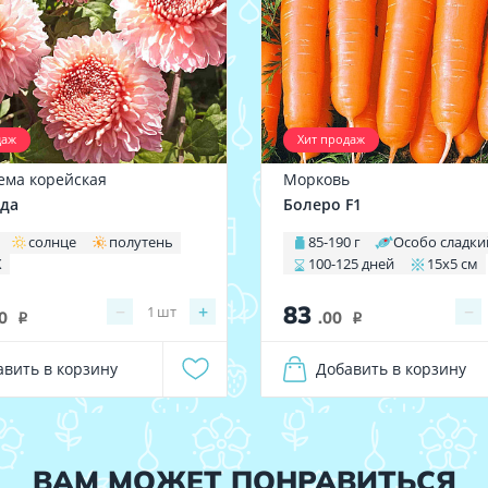
даж
Хит продаж
ема корейская
Морковь
да
Болеро F1
солнце
полутень
85-190 г
Особо сладки
X
100-125 дней
15х5 см
83
−
+
−
1
шт
0
.00
i
i
авить в корзину
Добавить в корзину
ВАМ МОЖЕТ ПОНРАВИТЬСЯ