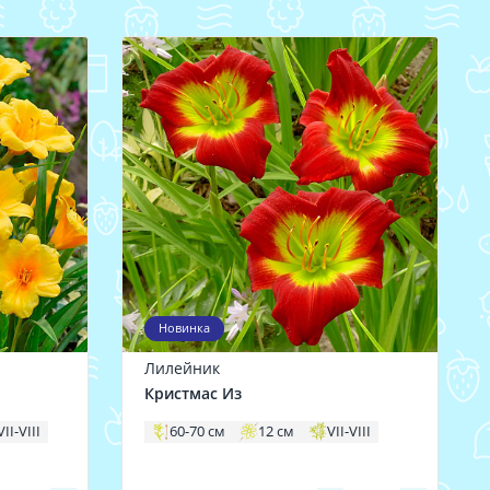
Новинка
Лилейник
Кристмас Из
VII-VIII
60-70 см
12 см
VII-VIII