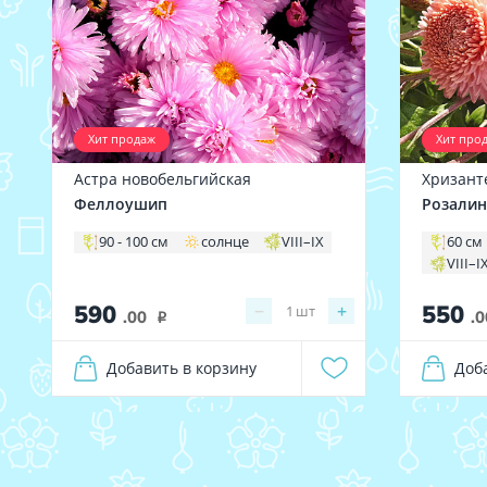
Хит продаж
Хит про
Астра новобельгийская
Хризант
Феллоушип
Розалин
90 - 100 см
солнце
VIII–IX
60 см
VIII–I
590
550
−
+
1
шт
.00
.0
i
Добавить в корзину
Доб