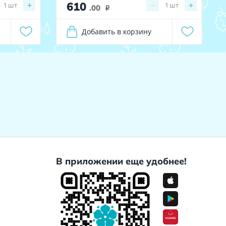
610
+
−
+
1
шт
1
шт
.00
i
Добавить в корзину
В приложении еще удобнее!