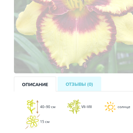
ОТЗЫВЫ
(0)
ОПИСАНИЕ
40–90 см
VII–VIII
солнце
15 см