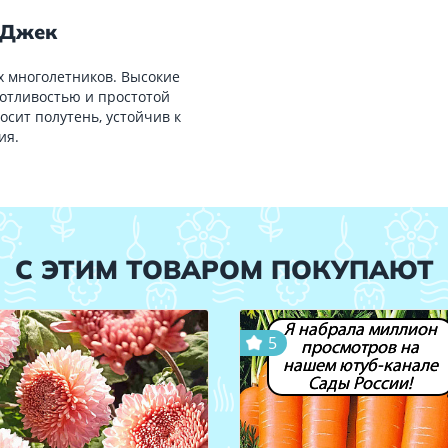
 Джек
х многолетников. Высокие
отливостью и простотой
сит полутень, устойчив к
ия.
С ЭТИМ ТОВАРОМ ПОКУПАЮТ
Я набрала миллион
5
просмотров на
нашем ютуб-канале
Сады России!