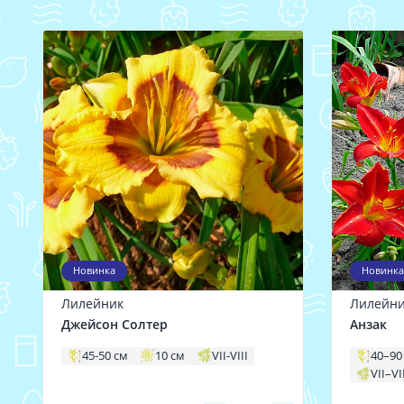
Новинка
Новинка
Лилейник
Лилейн
Джейсон Солтер
Анзак
45-50 см
10 см
VII-VIII
40–90
VII–VI