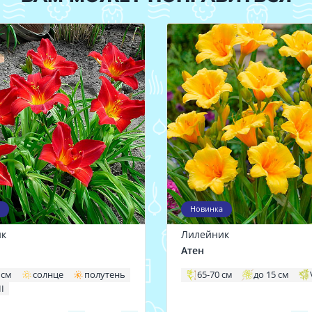
Новинка
ик
Лилейник
Атен
 см
солнце
полутень
65-70 см
до 15 см
II