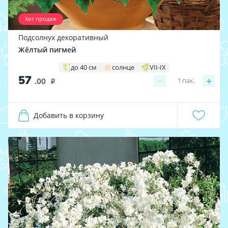
Хит продаж
Подсолнух декоративный
Жёлтый пигмей
до 40 см
солнце
VII-IX
57
−
+
1
пак.
.00
i
Добавить в корзину