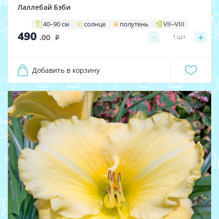
Лаллебай Бэби
40–90 см
солнце
полутень
VII–VIII
490
−
+
1
шт
.00
i
Добавить в корзину