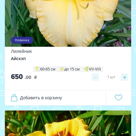
Новинка
Лилейник
Айскэп
60-65 см
до 15 см
VII-VIII
650
−
+
1
шт
.00
i
Добавить в корзину