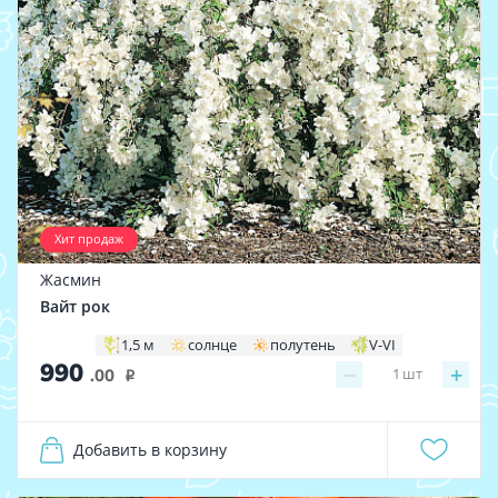
Хит продаж
Жасмин
Вайт рок
1,5 м
солнце
полутень
V-VI
990
−
+
1
шт
.00
i
Добавить в корзину