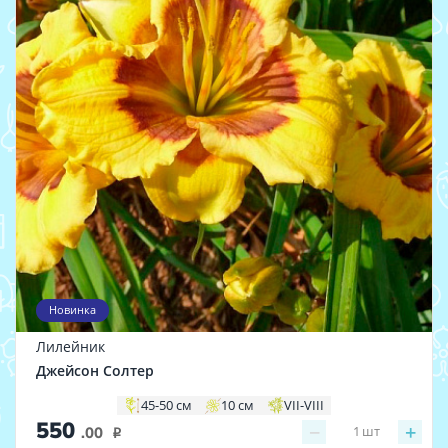
Новинка
Лилейник
Джейсон Солтер
45-50 см
10 см
VII-VIII
550
−
+
1
шт
.00
i