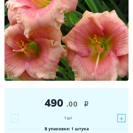
490
.00
i
−
+
1
шт
В упаковке: 1 штука