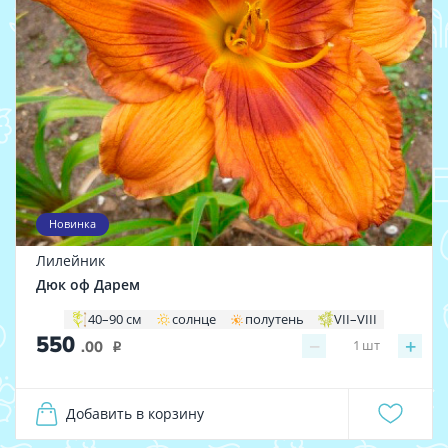
Новинка
Лилейник
Дюк оф Дарем
40–90 см
солнце
полутень
VII–VIII
550
−
+
1
шт
.00
i
Добавить в корзину