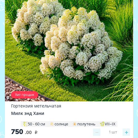
Хит продаж
Гортензия метельчатая
Милк энд Хани
50 - 60 см
солнце
полутень
VII–IХ
750
−
+
1
шт
.00
i