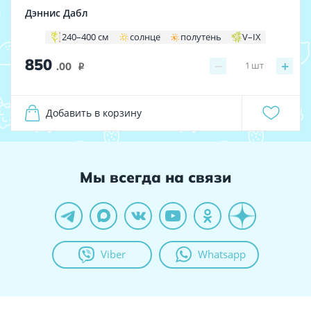
Дэннис Дабл
240–400 см
солнце
полутень
V–IX
850
−
+
1
шт
.00
i
Добавить в корзину
Мы всегда на связи
Viber
Whatsapp