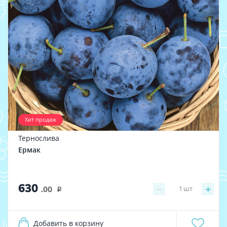
Хит продаж
Тернослива
Ермак
630
−
+
1
шт
.00
i
Добавить в корзину