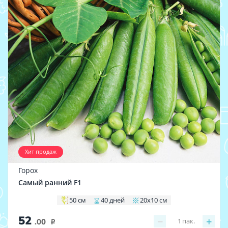
Хит продаж
Горох
Самый ранний F1
50 см
40 дней
20х10 см
52
−
+
1
пак.
.00
i