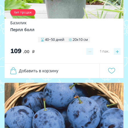
Хит продаж
Базилик
Перпл болл
40−50 дней
20х10 см
109
−
+
1
пак.
.00
i
Добавить в корзину