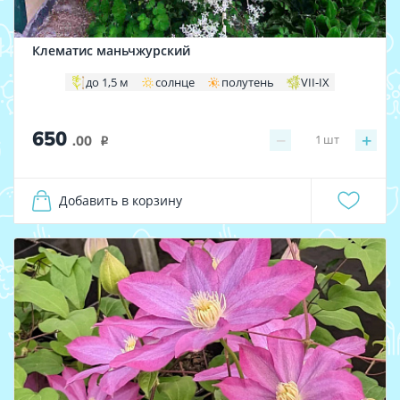
Клематис маньчжурский
до 1,5 м
солнце
полутень
VII-IX
650
−
+
1
шт
.00
i
Добавить в корзину