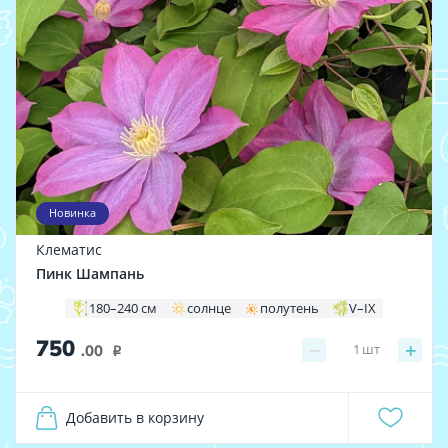
Новинка
Клематис
Пинк Шампань
180–240 см
солнце
полутень
V–IX
750
−
+
1
шт
.00
i
Добавить в корзину