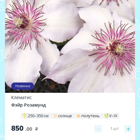
Новинка
Клематис
Фэйр Розамунд
250–350 см
солнце
полутень
V–IX
850
−
+
1
шт
.00
i