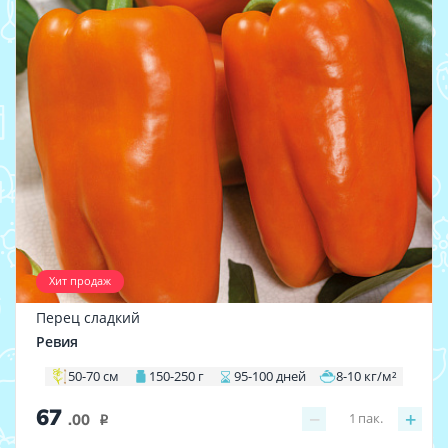
Хит продаж
Перец сладкий
Ревия
50-70 см
150-250 г
95-100 дней
8-10 кг/м²
67
−
+
1
пак.
.00
i