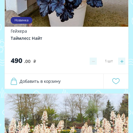
Новинка
Гейхера
Таймлесс Найт
490
−
+
1
шт
.00
i
Добавить в корзину