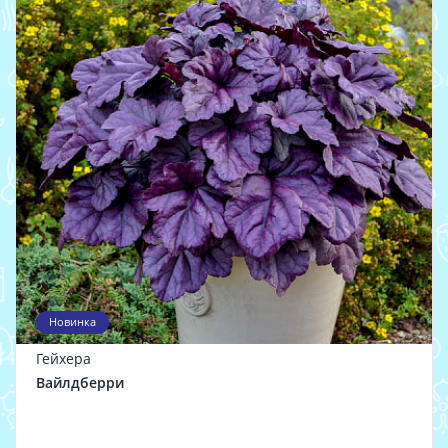
Новинка
Гейхера
Вайлдберри