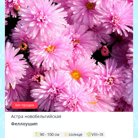
Хит продаж
Астра новобельгийская
Феллоушип
90 - 100 см
солнце
VIII–IX