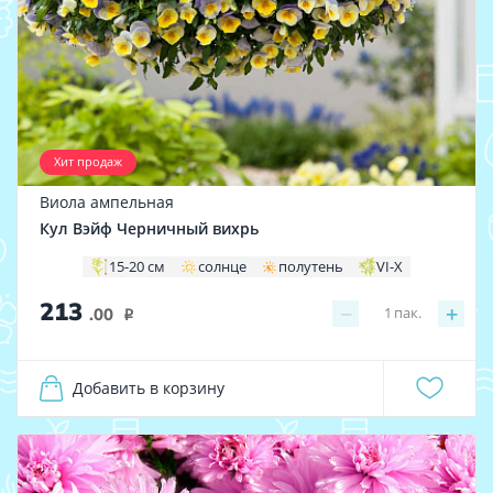
Хит продаж
Виола ампельная
Кул Вэйф Черничный вихрь
15-20 см
солнце
полутень
VI-X
213
−
+
1
пак.
.00
i
Добавить в корзину