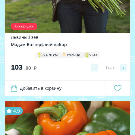
Хит продаж
Львиный зев
Мадам Баттерфляй набор
60-70 см
солнце
VI-IX
103
−
+
1
пак.
.00
i
Добавить в корзину
4.9