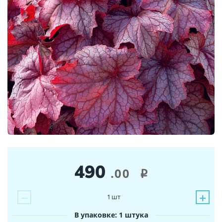
490
.00
i
−
+
1
шт
В упаковке: 1 штука