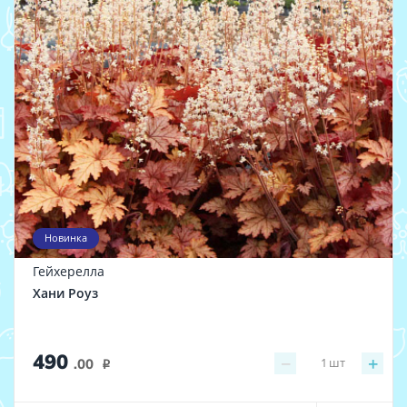
Новинка
Гейхерелла
Хани Роуз
490
−
+
1
шт
.00
i