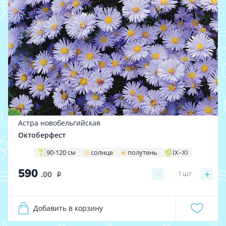
Астра новобельгийская
Октоберфест
90-120 см
солнце
полутень
IX–XI
590
−
+
1
шт
.00
i
Добавить в корзину