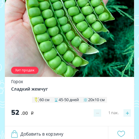
Хит продаж
Горох
Сладкий жемчуг
60 см
45-50 дней
20х10 см
52
−
+
1
пак.
.00
i
Добавить в корзину