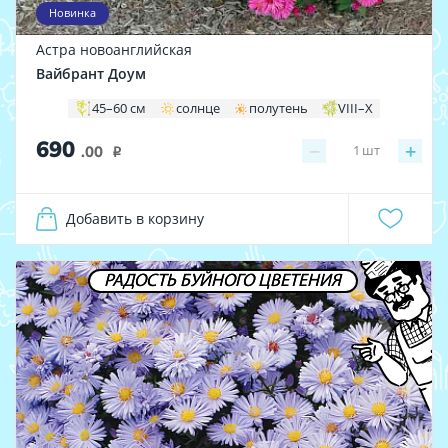
Новинка
Астра новоанглийская
Вайбрант Доум
45–60 см
солнце
полутень
VIII–X
690
−
+
1
шт
.00
i
Добавить в корзину
РАДОСТЬ БУЙНОГО ЦВЕТЕНИЯ