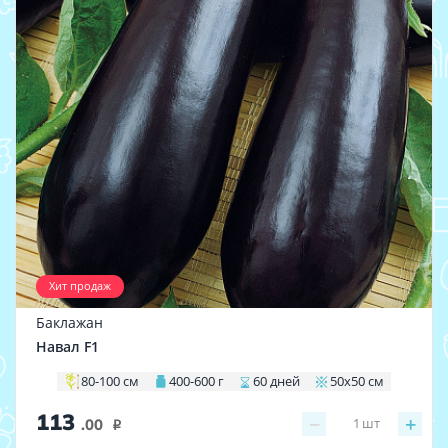
Хит продаж
Баклажан
Навал F1
80-100 см
400-600 г
60 дней
50х50 см
113
−
+
1
шт
.00
i