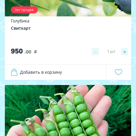
Хит продаж
Голубика
Свитхарт
950
−
+
1
шт
.00
i
Добавить в корзину