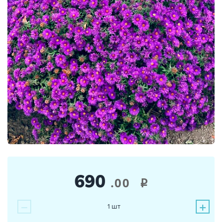
690
.00
i
−
+
1
шт