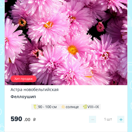
Хит продаж
Астра новобельгийская
Феллоушип
90 - 100 см
солнце
VIII–IX
590
−
+
1
шт
.00
i