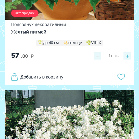
Хит продаж
Подсолнух декоративный
Жёлтый пигмей
до 40 см
солнце
VII-IX
57
−
+
1
пак.
.00
i
Добавить в корзину