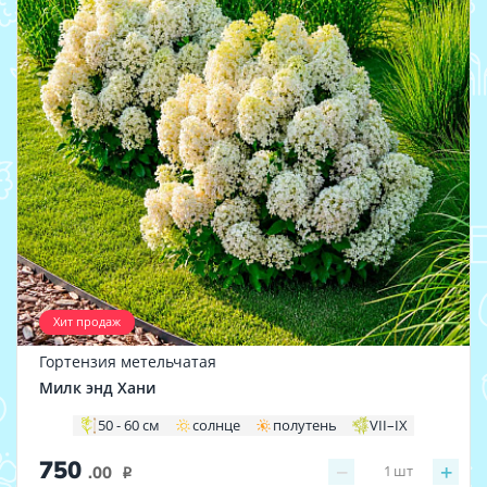
Хит продаж
Гортензия метельчатая
Милк энд Хани
50 - 60 см
солнце
полутень
VII–IХ
750
−
+
1
шт
.00
i