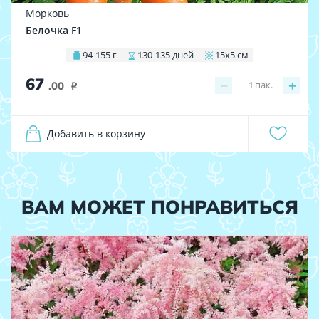
Морковь
Белочка F1
94-155 г
130-135 дней
15х5 см
67
−
+
1
пак.
.00
i
Добавить в корзину
ВАМ МОЖЕТ ПОНРАВИТЬСЯ