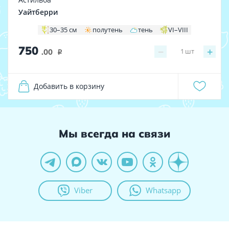
Уайтберри
30–35 см
полутень
тень
VI–VIII
750
−
+
1
шт
.00
i
Добавить в корзину
Мы всегда на связи
Viber
Whatsapp