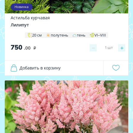
Новинка
Астильба курчавая
Лилипут
20 см
полутень
тень
VI–VIII
750
−
+
1
шт
.00
i
Добавить в корзину