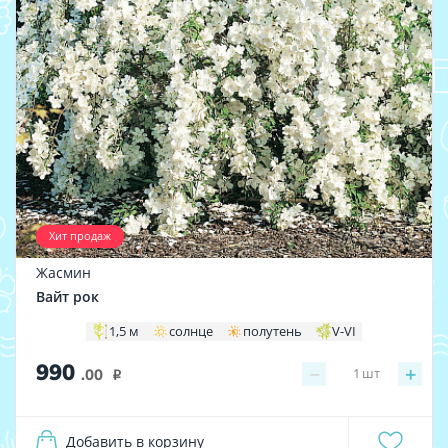
Хит продаж
Жасмин
Вайт рок
1,5 м
солнце
полутень
V-VI
990
−
+
1
шт
.00
i
Добавить в корзину