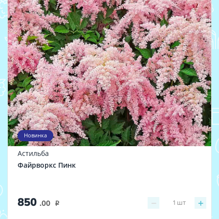
Новинка
Астильба
Файрворкс Пинк
850
−
+
1
шт
.00
i