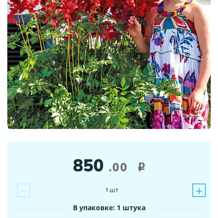
850
.00
i
−
+
1
шт
В упаковке: 1 штука