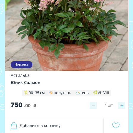
Новинка
Астильба
Юник Салмон
30–35 см
полутень
тень
VI–VIII
750
−
+
1
шт
.00
i
Добавить в корзину