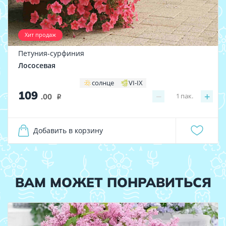
Хит продаж
Петуния-сурфиния
Лососевая
солнце
VI-IX
109
−
+
1
пак.
.00
i
Добавить в корзину
ВАМ МОЖЕТ ПОНРАВИТЬСЯ