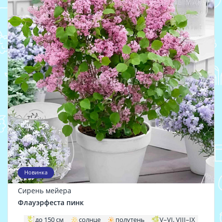
Новинка
Сирень мейера
Флауэрфеста пинк
до 150 см
солнце
полутень
V–VI, VIII–IX