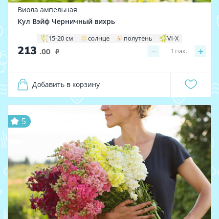
Виола ампельная
Кул Вэйф Черничный вихрь
15-20 см
солнце
полутень
VI-X
213
−
+
1
пак.
.00
i
Добавить в корзину
5