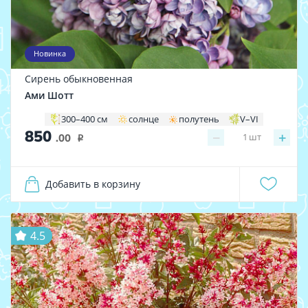
Новинка
Сирень обыкновенная
Ами Шотт
300–400 см
солнце
полутень
V–VI
850
−
+
1
шт
.00
i
Добавить в корзину
4.5