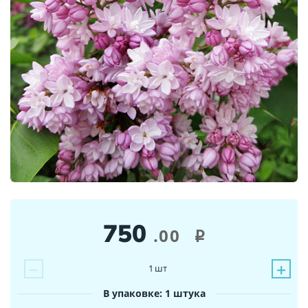
750
.00
i
−
+
1
шт
В упаковке: 1 штука