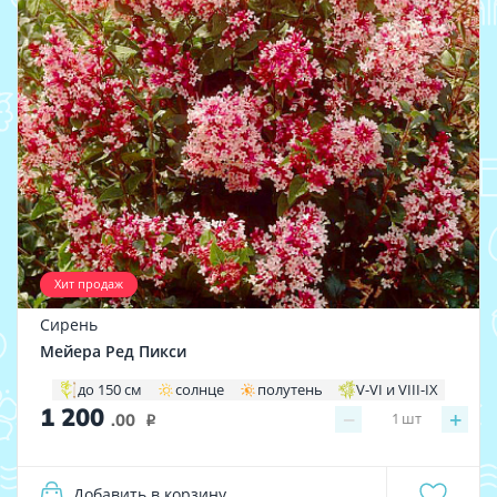
Хит продаж
Сирень
Мейера Ред Пикси
до 150 см
солнце
полутень
V-VI и VIII-IX
1 200
−
+
1
шт
.00
i
Добавить в корзину