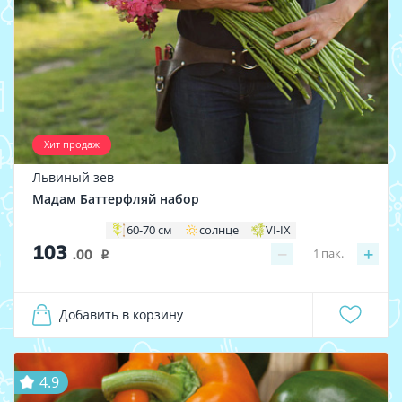
Хит продаж
Львиный зев
Мадам Баттерфляй набор
60-70 см
солнце
VI-IX
103
−
+
1
пак.
.00
i
Добавить в корзину
4.9