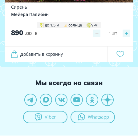
Сирень
Мейера Палибин
до 1,5 м
солнце
V-VI
890
−
+
1
шт
.00
i
Добавить в корзину
Мы всегда на связи
Viber
Whatsapp