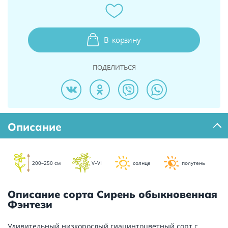
В
корзину
ПОДЕЛИТЬСЯ
Описание
200–250 см
V–VI
солнце
полутень
Описание сорта Сирень обыкновенная
Фэнтези
Удивительный низкорослый гиацинтоцветный сорт с