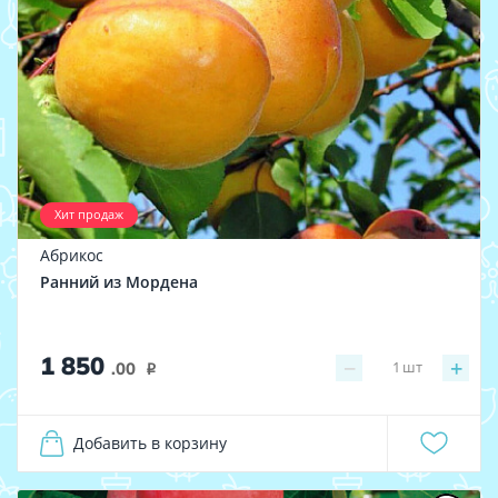
Хит продаж
Абрикос
Ранний из Мордена
1 850
−
+
1
шт
.00
i
Добавить в корзину