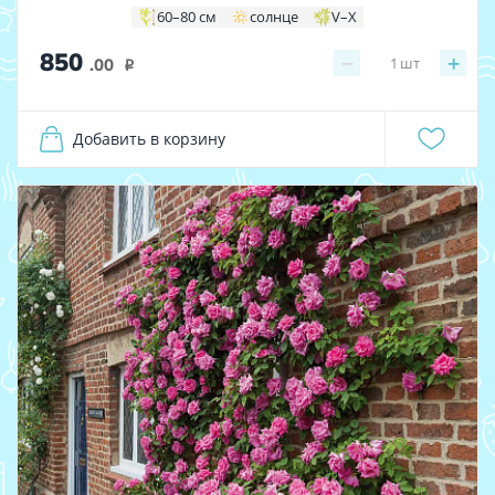
60–80 см
солнце
V–X
850
−
+
1
шт
.00
i
Добавить в корзину