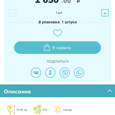
.00
i
−
+
1
шт
В упаковке: 1 штука
В
корзину
ПОДЕЛИТЬСЯ
Описание
75-90 см
VI-X
солнце