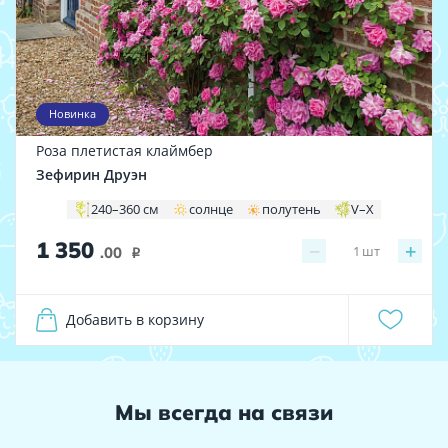
Новинка
Роза плетистая клаймбер
Зефирин Друэн
240–360 см
солнце
полутень
V–X
1 350
−
+
1
шт
.00
i
Добавить в корзину
Мы всегда на связи