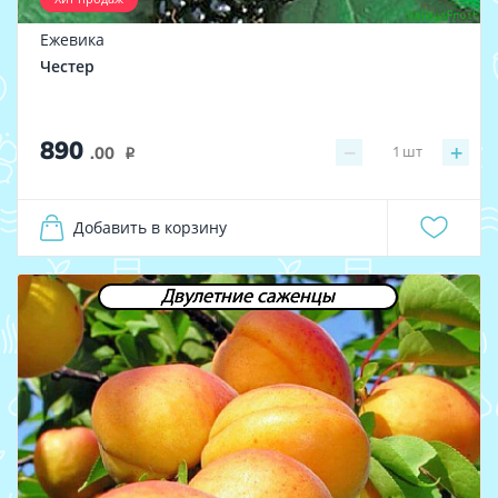
Ежевика
Честер
890
−
+
1
шт
.00
i
Добавить в корзину
Двулетние саженцы