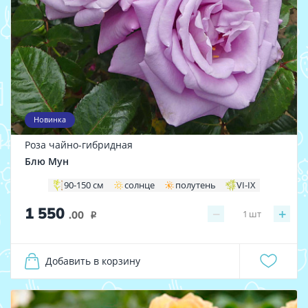
Новинка
Роза чайно-гибридная
Блю Мун
90-150 см
солнце
полутень
VI-IX
1 550
−
+
1
шт
.00
i
Добавить в корзину