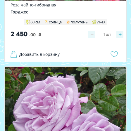
Роза чайно-гибридная
Горджес
60 см
солнце
полутень
VI–IX
2 450
−
+
1
шт
.00
i
Добавить в корзину