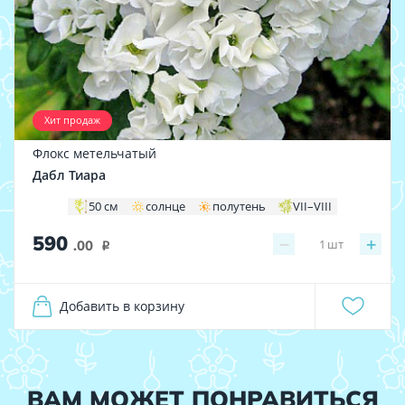
Хит продаж
Флокс метельчатый
Дабл Тиара
50 см
солнце
полутень
VII–VIII
590
−
+
1
шт
.00
i
Добавить в корзину
ВАМ МОЖЕТ ПОНРАВИТЬСЯ