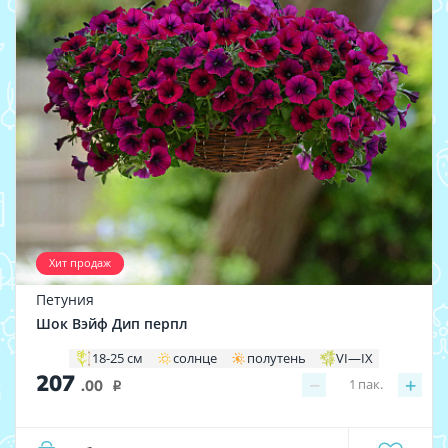
Хит продаж
Петуния
Шок Вэйф Дип перпл
18-25 см
солнце
полутень
VI—IX
207
−
+
1
пак.
.00
i