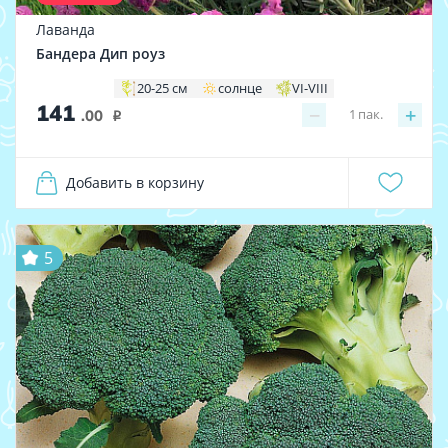
Лаванда
Бандера Дип роуз
20-25 см
солнце
VI-VIII
141
−
+
1
пак.
.00
i
Добавить в корзину
5