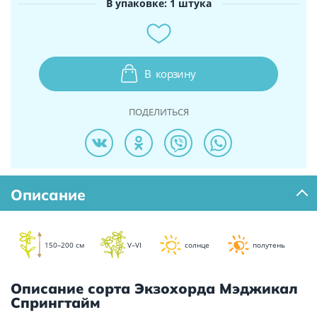
В упаковке: 1 штука
В
корзину
ПОДЕЛИТЬСЯ
Описание
150–200 см
V–VI
солнце
полутень
Описание сорта Экзохорда Мэджикал
Спрингтайм