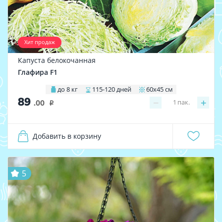
Хит продаж
Капуста белокочанная
Глафира F1
до 8 кг
115-120 дней
60х45 см
89
−
+
1
пак.
.00
i
Добавить в корзину
5