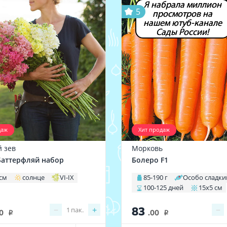
Я набрала миллион
5
просмотров на
нашем ютуб-канале
Сады России!
даж
Хит продаж
 зев
Морковь
аттерфляй набор
Болеро F1
 см
солнце
VI-IX
85-190 г
Особо сладки
100-125 дней
15х5 см
83
−
+
−
1
пак.
0
.00
i
i