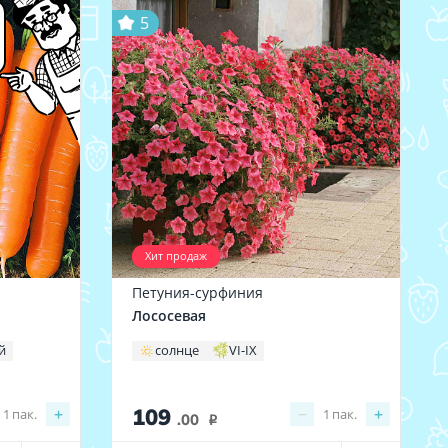
5
Хит продаж
Петуния-сурфиния
Лососевая
й
солнце
VI-IX
109
+
−
+
1
пак.
1
пак.
.00
i