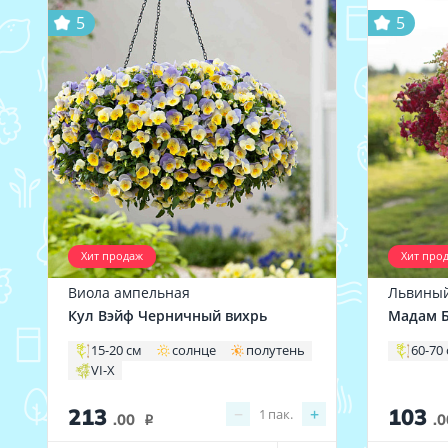
5
5
Хит продаж
Хит про
Виола ампельная
Львиный
Кул Вэйф Черничный вихрь
Мадам Б
15-20 см
солнце
полутень
60-70
VI-X
213
103
−
+
1
пак.
.00
.0
i