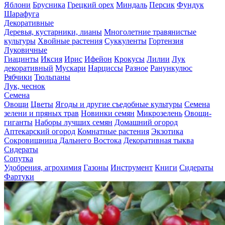
Яблони
Брусника
Грецкий орех
Миндаль
Персик
Фундук
Шарафуга
Декоративные
Деревья, кустарники, лианы
Многолетние травянистые
культуры
Хвойные растения
Суккуленты
Гортензия
Луковичные
Гиацинты
Иксия
Ирис
Ифейон
Крокусы
Лилии
Лук
декоративный
Мускари
Нарциссы
Разное
Ранункулюс
Рябчики
Тюльпаны
Лук, чеснок
Семена
Овощи
Цветы
Ягоды и другие съедобные культуры
Семена
зелени и пряных трав
Новинки семян
Микрозелень
Овощи-
гиганты
Наборы лучших семян
Домашний огород
Аптекарский огород
Комнатные растения
Экзотика
Сокровищница Дальнего Востока
Декоративная тыква
Сидераты
Сопутка
Удобрения, агрохимия
Газоны
Инструмент
Книги
Сидераты
Фартуки