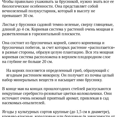
Чтобы правильно ухаживать за брусникой, нужно знать все ее
биологические особенности. Она представляет собой
вечнозеленый полукустарник, который в высоту не
превышает 30 см.
Листья у брусники садовой темно-зеленые, сверху глянцевые,
длиной до 4 см. Корневая система у растений очень мощная и
разветвленная в горизонтальной плоскости.
Она состоит из брусничных корней, самого корневища и
брусничных побегов, за счет которых растение «расползается»
в разные стороны, образуя целую плантацию. Вся эта мощная
корневая система расположена в верхнем плодородном слое
на глубине не больше 20 см.
На корнях поселяется определенный гриб, образующий с
ягодным растением микоризу. Он получает из почвы целый
набор минеральных веществ и насыщает ими бруснику.
В конце мая на концах прошлогодних стеблей распускаются
некрупные серебристо-розоватые цветки-колокольчики. Они
источают очень нежный приятный аромат, привлекая в сад
насекомых-опылителей.
Ягоды у культурных сортов крупные (до 1,5 см в диаметре),
кроваво-красные, коралловые или бордовые (в зависимости от