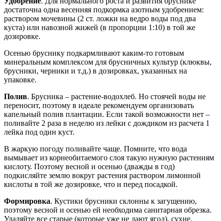
Удобрение
. Для нормального роста и развития бруснике
достаточна одна весенняя подкормка азотным удобрением:
раствором мочевины (2 ст. ложки на ведро воды под два
куста) или навозной жижей (в пропорции 1:10) в той же
дозировке.
Осенью бруснику подкармливают каким-то готовым
минеральным комплексом для брусничных культур (клюквы,
брусники, черники и т.д.) в дозировках, указанных на
упаковке.
Полив
. Брусника – растение-водохлеб. Но стоячей воды не
переносит, поэтому в идеале рекомендуем организовать
капельный полив плантации. Если такой возможности нет –
поливайте 2 раза в неделю из лейки с дождиком из расчета 1
лейка под один куст.
В жаркую погоду поливайте чаще. Помните, что вода
вымывает из корнеобитаемого слоя такую нужную растениям
кислоту. Поэтому весной и осенью (дважды в год)
подкисляйте землю вокруг растения раствором лимонной
кислоты в той же дозировке, что и перед посадкой.
Формировка
. Кустики брусники склонны к загущению,
поэтому весной и осенью ей необходима санитарная обрезка.
Удаляйте все старые (которые уже не дают ягод), сухие,