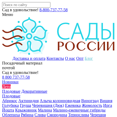
Сад в удовольствие!
8-800-737-77-58
Меню
Доставка и оплата
Контакты
О нас
Опт
Блог
Посадочный материал
почтой
Сад в удовольствие!
8 800 737-77-58
Новинки
Лето
Плодовые
Декоративные
Плодовые
Абрикос
Актинидия
Алыча колонновидная
Виноград
Вишня
Голубика
Груша
Черевишня (Дюк)
Ежевика
Жимолость
Ирга
Йошта
Крыжовник
Малина
Малино-ежевичные гибриды
Облепиха
Рябина
Слива
Смородина
Тернослива
Черешня