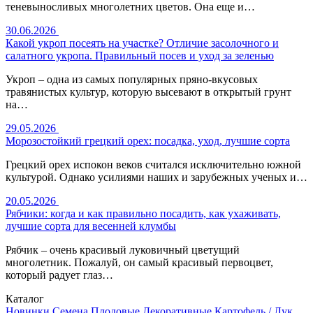
теневыносливых многолетних цветов. Она еще и…
30.06.2026
Какой укроп посеять на участке? Отличие засолочного и
салатного укропа. Правильный посев и уход за зеленью
Укроп – одна из самых популярных пряно-вкусовых
травянистых культур, которую высевают в открытый грунт
на…
29.05.2026
Морозостойкий грецкий орех: посадка, уход, лучшие сорта
Грецкий орех испокон веков считался исключительно южной
культурой. Однако усилиями наших и зарубежных ученых и…
20.05.2026
Рябчики: когда и как правильно посадить, как ухаживать,
лучшие сорта для весенней клумбы
Рябчик – очень красивый луковичный цветущий
многолетник. Пожалуй, он самый красивый первоцвет,
который радует глаз…
Каталог
Новинки
Семена
Плодовые
Декоративные
Картофель / Лук