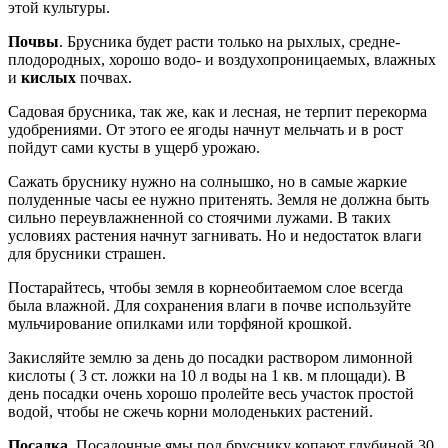
этой культуры.
Почвы
. Брусника будет расти только на рыхлых, средне-
плодородных, хорошо водо- и воздухопроницаемых, влажных
и
кислых
почвах.
Садовая брусника, так же, как и лесная, не терпит перекорма
удобрениями. От этого ее ягоды начнут мельчать и в рост
пойдут сами кусты в ущерб урожаю.
Сажать бруснику нужно на солнышко, но в самые жаркие
полуденные часы ее нужно притенять. Земля не должна быть
сильно переувлажненной со стоячими лужами. В таких
условиях растения начнут загнивать. Но и недостаток влаги
для брусники страшен.
Постарайтесь, чтобы земля в корнеобитаемом слое всегда
была влажной. Для сохранения влаги в почве используйте
мульчирование опилками или торфяной крошкой.
Закисляйте землю за день до посадки раствором лимонной
кислоты ( 3 ст. ложки на 10 л воды на 1 кв. м площади). В
день посадки очень хорошо пролейте весь участок простой
водой, чтобы не сжечь корни молоденьких растений.
Посадка
. Посадочные ямы под бруснику копают глубиной 30