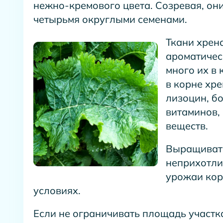
нежно-кремового цвета. Созревая, они
четырьмя округлыми семенами.
Ткани хрен
ароматичес
много их в
в корне хр
лизоцин, б
витаминов,
веществ.
Выращивать
неприхотли
урожаи кор
условиях.
Если не ограничивать площадь участка