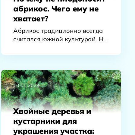
абрикос. Чего ему не
хватает?
Абрикос традиционно всегда
считался южной культурой. Но
после того, как отечественные
и зарубежные селекционеры
создали…
10.01.2024
Хвойные деревья и
кустарники для
украшения участка: