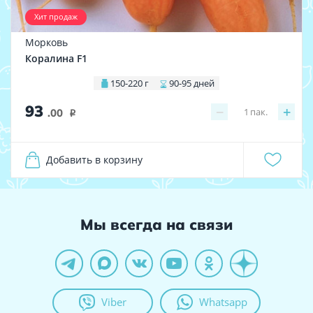
Хит продаж
Морковь
Коралина F1
150-220 г
90-95 дней
93
−
+
1
пак.
.00
i
Добавить в корзину
Мы всегда на связи
Viber
Whatsapp