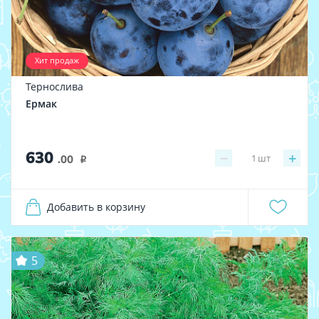
Хит продаж
Тернослива
Ермак
630
−
+
1
шт
.00
i
Добавить в корзину
5