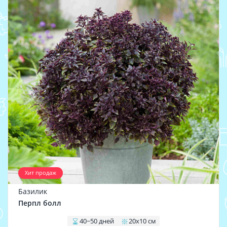
Хит продаж
Базилик
Перпл болл
40−50 дней
20х10 см