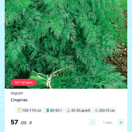
Хит продаж
Укроп
Спартак
100-110 см
80-95 г
45-50 дней
20х10 см
57
−
+
1
пак.
.00
i