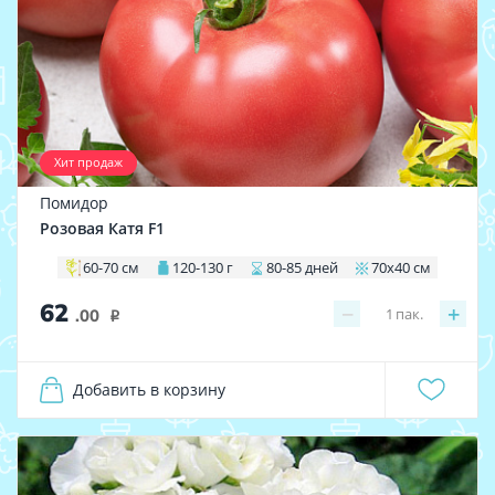
Хит продаж
Помидор
Розовая Катя F1
60-70 см
120-130 г
80-85 дней
70х40 см
62
−
+
1
пак.
.00
i
Добавить в корзину