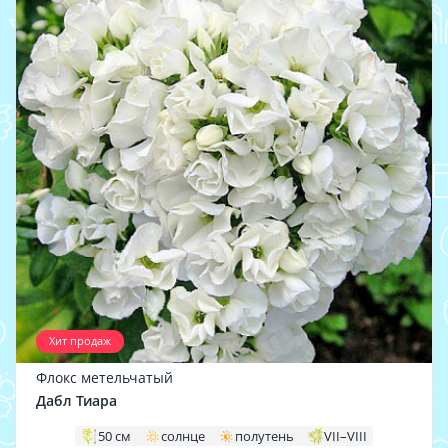
Хит продаж
Флокс метельчатый
Дабл Тиара
50 см
солнце
полутень
VII–VIII