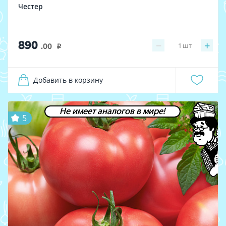
Честер
890
−
+
1
шт
.00
i
Добавить в корзину
Не имеет аналогов в мире!
5