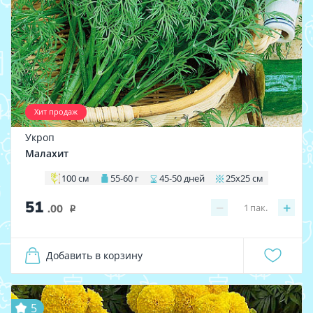
Хит продаж
Укроп
Малахит
100 см
55-60 г
45-50 дней
25х25 см
51
−
+
1
пак.
.00
i
Добавить в корзину
5