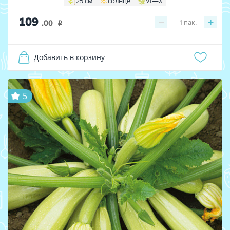
25 см
солнце
VI—X
109
−
+
1
пак.
.00
i
Добавить в корзину
5