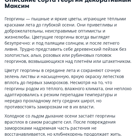
Максим
Георгины — пышные и яркие цветы, играющие тёплыми
красками лета до глубокой осени. Они приветливы и
доброжелательны, неисправимые оптимисты и
жизнелюбы. Цветущие георгины всегда выглядят
безупречно: и под палящим солнцем, и после летнего
ливня. Трудно представить себе деревенский пейзаж без
золотистых, алых, розовых или рубиновых головок
георгинов, возвышающихся над плетнём или штакетником.
Цветут георгины в середине лета и сохраняют сочную
зелень листвы и насыщенную, яркую окраску лепестков
вплоть до первых заморозков. Несмотря на то, что
георгины родом из тёплого, влажного климата, они неплохо
адаптировались к резким перепадам температуры и
нередко прохладному лету средних широт, но
противостоять заморозкам не в их власти.
Холодное со льдом дыхание осени застаёт георгины
врасплох в самом расцвете сил. После повреждения
заморозками надземная часть растения не
восстанавливается, но клубнекорень продолжает жить.