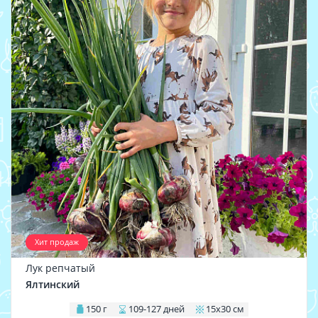
Хит продаж
Лук репчатый
Ялтинский
150 г
109-127 дней
15х30 см