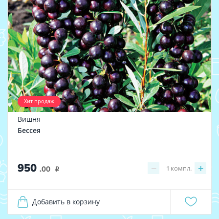
Хит продаж
Вишня
Бессея
950
−
+
1
компл.
.00
i
Добавить в корзину