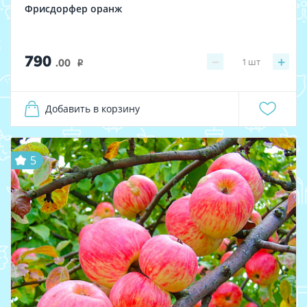
Фрисдорфер оранж
790
−
+
1
шт
.00
i
Добавить в корзину
5