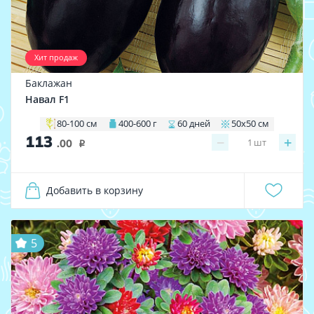
Хит продаж
Баклажан
Навал F1
80-100 см
400-600 г
60 дней
50х50 см
113
−
+
1
шт
.00
i
Добавить в корзину
5