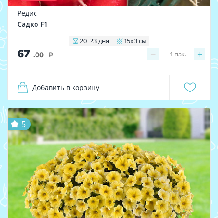
Редис
Садко F1
20−23 дня
15x3 см
67
−
+
1
пак.
.00
i
Добавить в корзину
5