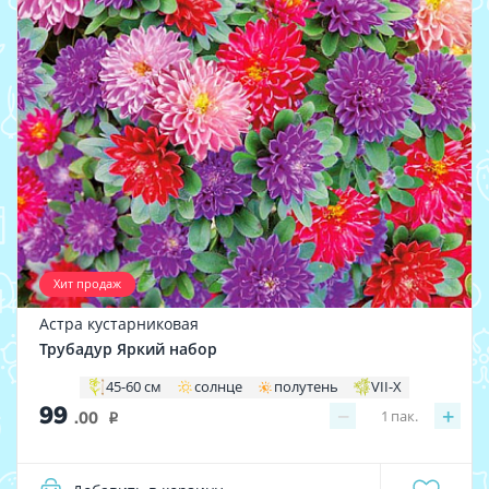
Хит продаж
Астра кустарниковая
Трубадур Яркий набор
45-60 см
солнце
полутень
VII-X
99
−
+
1
пак.
.00
i