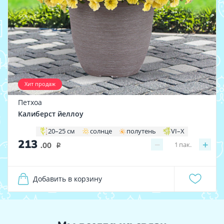
Хит продаж
Петхоа
Калиберст йеллоу
20–25 см
солнце
полутень
VI–X
213
−
+
1
пак.
.00
i
Добавить в корзину