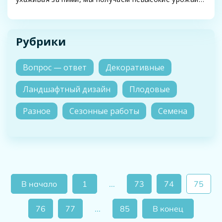
А иногда до…
Рубрики
Вопрос — ответ
Декоративные
Ландшафтный дизайн
Плодовые
Разное
Сезонные работы
Семена
В начало
1
...
73
74
75
76
77
...
85
В конец