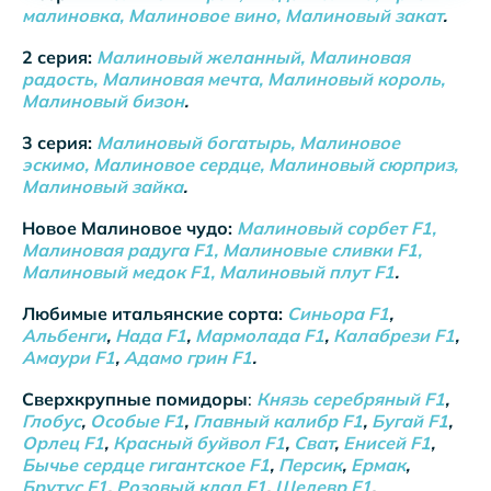
малиновка, Малиновое вино, Малиновый закат
.
2 серия:
Малиновый желанный, Малиновая
радость, Малиновая мечта, Малиновый король,
Малиновый бизон
.
3 серия:
Малиновый богатырь, Малиновое
эскимо, Малиновое сердце, Малиновый сюрприз,
Малиновый зайка
.
Новое Малиновое чудо:
Малиновый сорбет F1,
Малиновая радуга F1, Малиновые сливки F1,
Малиновый медок F1, Малиновый плут F1
.
Любимые итальянские сорта:
Синьора F1
,
Альбенги
,
Нада F1
,
Мармолада F1
,
Калабрези F1
,
Амаури F1
,
Адамо грин F1
.
Сверхкрупные помидоры
:
Князь серебряный F1
,
Глобус
,
Особые F1
,
Главный калибр F1
,
Бугай F1
,
Орлец F1
,
Красный буйвол F1
,
Сват
,
Енисей F1
,
Бычье сердце гигантское F1
,
Персик
,
Ермак
,
Брутус F1
,
Розовый клад F1
,
Шедевр F1
,